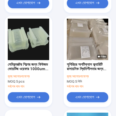
এখন যোগাযোগ
এখন যোগাযোগ
সেমিকন্ডাক্টর শিল্পের জন্য ফিউজড
সুপিরিয়র অপটিক্যাল ক্ল্যারিটি
কোয়ার্টজ ওয়েফার 1000um
রাসায়নিক স্থিতিশীলতার জন্য
বেধ এবং কমন ± 40μm
JGS1 JGS2 JGS3 গ্লাস
মূল্য:
আলোচনাযোগ্য
মূল্য:
আলোচনাযোগ্য
এবং কোয়ার্টজ ওয়েফার
MOQ:
5 pcs
MOQ:
5 পিসি
সর্বশেষ দাম পান
সর্বশেষ দাম পান
এখন যোগাযোগ
এখন যোগাযোগ