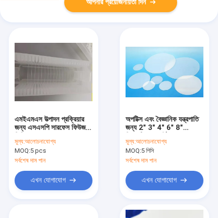
আপনার প্রয়োজনীয়তা দিন
এমইএমএস উত্পাদন প্রক্রিয়ার
অপটিক্স এবং বৈজ্ঞানিক যন্ত্রপাতি
জন্য এসএসপি সারফেস ফিউজড
জন্য 2" 3" 4" 6" 8"
সিলিকা ওয়েফার
সিন্থেটিক কোয়ার্টজ JGS2
মূল্য:
আলোচনাযোগ্য
মূল্য:
আলোচনাযোগ্য
MOQ:
5 pcs
MOQ:
5 পিসি
সর্বশেষ দাম পান
সর্বশেষ দাম পান
এখন যোগাযোগ
এখন যোগাযোগ