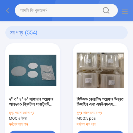
সব পণ্য
(554)
২" ৩" ৪" ৬" সাফায়ার ওয়েফার
ফিউজড কোয়ার্টজ ওয়েফার উন্নত
আল২ও৩ ক্রিস্টাল সাবস্ট্র্যাট
ডিজাইন এবং এমইএমএস
ডাবল সাইড পলিশড ফোর
ডিভাইসের জন্য সেরা পছন্দ
মূল্য:
আলোচনাযোগ্য
মূল্য:
আলোচনাযোগ্য
অপটিক্যাল
MOQ:
৫ টুকরা
MOQ:
5 pcs
সর্বশেষ দাম পান
সর্বশেষ দাম পান