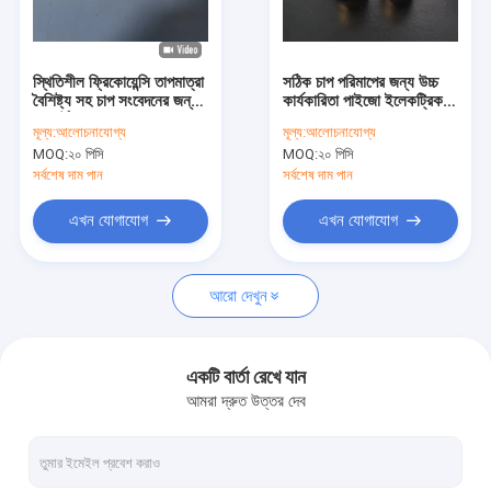
কারখানা পরিদর্শন
গুণমান নিয়ন্ত্রণ
স্থিতিশীল ফ্রিকোয়েন্সি তাপমাত্রা
সঠিক চাপ পরিমাপের জন্য উচ্চ
বৈশিষ্ট্য সহ চাপ সংবেদনের জন্য
কার্যকারিতা পাইজো ইলেকট্রিক
আমাদের সাথে যোগাযোগ
কোয়ার্টজ শেষ ক্যাপ
ওয়েফার
মূল্য:
আলোচনাযোগ্য
মূল্য:
আলোচনাযোগ্য
MOQ:
২০ পিসি
MOQ:
২০ পিসি
খবর
সর্বশেষ দাম পান
সর্বশেষ দাম পান
মামলা
এখন যোগাযোগ
এখন যোগাযোগ
একটি উদ্ধৃতি অনুরোধ করুন
আরো দেখুন
পাইজোইলেকট্রিক ওয়েফার
একটি বার্তা রেখে যান
আমরা দ্রুত উত্তর দেব
LiNbO3 ওয়েফার
LiTaO3 ওয়েফার