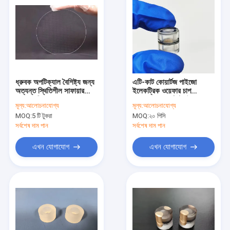
ধ্রুবক অপটিক্যাল বৈশিষ্ট্য জন্য
এটি-কাট কোয়ার্টজ পাইজো
অত্যন্ত স্থিতিশীল সাফায়ার
ইলেকট্রিক ওয়েফার চাপ
ওয়েফার সি-প্লেন 0001
সংবেদনের জন্য নিখুঁত উপাদান
মূল্য:
আলোচনাযোগ্য
মূল্য:
আলোচনাযোগ্য
MOQ:
5 টি টুকরা
MOQ:
২০ পিসি
সর্বশেষ দাম পান
সর্বশেষ দাম পান
এখন যোগাযোগ
এখন যোগাযোগ
বাড়ি
পণ্য
আমাদের সম্বন্ধে