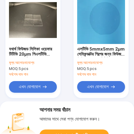
যথার্থ ফিউজড সিলিকা ওয়েফার
এলটিভি 5mmx5mm 2μm
টিটিভি 20μm পিএলটিভি
সেমিকন্ডাক্টর শিল্পের জন্য ফিউজড
≥95% সর্বোত্তম পারফরম্যান্সের
সিলিকা ওয়েফার টিটিভি 20μm
মূল্য:
আলোচনাযোগ্য
মূল্য:
আলোচনাযোগ্য
জন্য ব্যাস 50.8 মিমি
MOQ:
5 pcs
MOQ:
5 pcs
সর্বশেষ দাম পান
সর্বশেষ দাম পান
এখন যোগাযোগ
এখন যোগাযোগ
আপনার সময় বাঁচান
আমাদের সাথে সেরা পণ্য যোগাযোগ করুন।