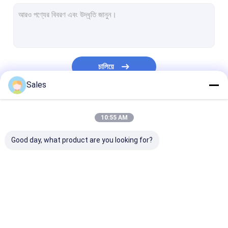
একক ক্রিস্টাল কোয়ার্টজ ওয়েফার
ফিউজড সিলিকা ওয়েফার
লিথিয়াম নিওবেট ওয়েফার
চালিয়ে
লিথিয়াম ট্যানটালেট ওয়েফার
Sales
স্যাফায়ার ওয়েফার
আমাদের বিভাগসমূহ
10:55 AM
ইনফ্রারেড অপটিক্স
Good day, what product are you looking for?
সিলিকন বিস্কুট
ল্যাংসাইট ওয়েফারস
LYSO সিন্টিলেশন ক্রিস্টাল
পাইজোইলেকট্রিক ওয়েফার
LiNbO3 ওয়েফার
LiTaO3 ওয়েফার