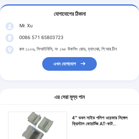
যোগাযোগের ঠিকানা
Mr. Xu
0086 571 85803723
রুম ১১০৬, সিআইবিসি, নং ১৯৮ উকসিং রোড, হ্যাংঝো, পি.আর.চীন
এখন যোগাযোগ
এর সেরা মূল্য পান
4'' ডবল সাইড পলিশ ওয়েফার সিঙ্গেল
ক্রিস্টাল কোয়ার্টজ AT-কাট
রেজোনেটরের জন্য