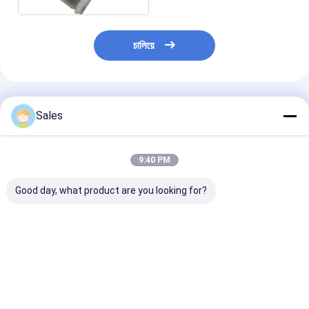
চালিয়ে
প্রস্তাবিত পণ্য
Sales
9:40 PM
Good day, what product are you looking for?
আপনার যন্ত্রপাতি সিস্টেমগুলিকে
একক স্ফটিক কোয়ার্টজ ওয়েফার
SAW উপাদানগুলির জ
SAW এবং MEMS ডিভাইস
আপনার সবচেয়ে চাহিদাপূর্ণ
সাইড পোলিশ সিঙ্গল ক্র
উৎপাদনের জন্য সিঙ্গল ক্রিস্টাল
অ্যাপ্লিকেশন জন্য চূড়ান্ত
কোয়ার্টজ ওয়েফার
কোয়ার্টজ ওয়েফার দিয়ে
উপাদান
অপ্টিমাইজ করুন
ভালো দাম
ভালো দাম
ভালো দাম