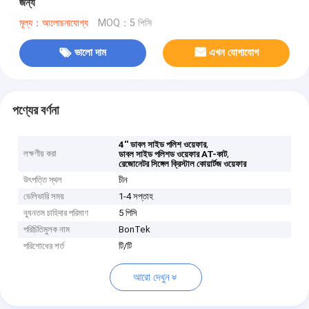
জন্য
মূল্য：আলোচনাযোগ্য
MOQ：5 পিসি
ভালো দাম
এখন যোগাযোগ
পণ্যের বর্ণনা
,
4'' ডাবল সাইড পলিশ ওয়েফার
লক্ষণীয় করা
,
ডাবল সাইড পলিশড ওয়েফার AT-কাট
রেজোনেটর সিঙ্গেল ক্রিস্টাল কোয়ার্টজ ওয়েফার
উৎপত্তি স্থল
চীন
ডেলিভারি সময়
1-4 সপ্তাহ
ন্যূনতম চাহিদার পরিমাণ
5 পিসি
পরিচিতিমুলক নাম
BonTek
পরিশোধের শর্ত
টি/টি
আরো দেখুন