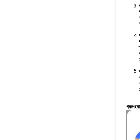
গ্রহণযো