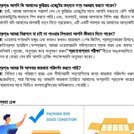
প্রশ্নঃ
আপনি কি আমাদের কুরিয়ার এজেন্টের মাধ্যমে পণ্য সরবরাহ করতে পারেন?
ক:
হ্যাঁ, আমরা আপনাকে পরামর্শ দেব যে কুরিয়ার এজেন্টের সাথে আপনি সবচেয়ে 
অ্যাকাউন্টের মাধ্যমে শিপ করতে পারি।এবং, অবশ্যই, আমরা আপনাকে শিপিং খরচ বাঁচাতে স
আপনি যদি আমাদের মালবাহী যত্ন নিতে প্রয়োজন, এটি একটি সমস্যা নয়.আমাদের আন্তর্জাতি
প্রশ্নঃ
আমরা নিরাপদে যা চাই তা পাওয়ার নিশ্চয়তা আপনি কীভাবে দিতে পারেন?
ক:
ওয়েফার পণ্যগুলি ভঙ্গুর এবং কখনও কখনও ব্যয়বহুল।শেষ জিনিস, প্রস্তুতকারক হিসাবে,
ক্ষতিগ্রস্থ হয়েছিল।ফলস্বরূপ, আমরা ওয়েফারগুলি পর্যাপ্তভাবে প্যাক করব এবং বাফার
অনিবার্য।সুতরাং, অনুগ্রহ করে অনুসরণ করুন
"গ্রহণযোগ্যতা পরীক্ষা"
নীচের অঙ্কনগুলিতে 
দেব বা ফেরত দেব যদি আপনি চেকিং পদক্ষেপগুলি অনুসরণ করেন।
প্রশ্নঃ
আমরা কি আপনার কারখানা পরিদর্শন করতে পারি?
ক:
নিশ্চিত।বড় পরিমাণে ক্রয় এবং দীর্ঘমেয়াদী সহযোগিতার জন্য কারখানা পরিদর্শন গু
বছরগুলিতে, সারা বিশ্বের বড় নামগুলি কারখানা তৈরিতে আমাদের অগ্রগতি প্রত্যক্ষ কর
ক্রেতাদের সাথে ভিডিও কনফারেন্সিংয়ের অভিজ্ঞতাও পেয়েছি।
গ্যতা চেক