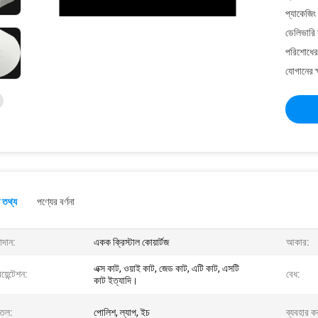
প্যাকেজিং
ডেলিভারি 
পরিশোধের 
যোগানের ক
 তথ্য
পণ্যের বর্ণনা
াদান:
একক ক্রিস্টাল কোয়ার্টজ
আকার:
এক্স কাট, ওয়াই কাট, জেড কাট, এটি কাট, এসটি
য়েন্টেশন:
বেধ:
কাট ইত্যাদি।
্ঠতল:
পোলিশ, ল্যাপ, ইচ
ব্যবহার ক