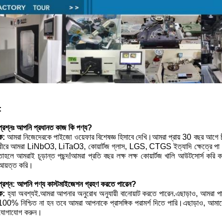
:
প্রশ্নঃ
আপনি প্রধানত কাজ কি পণ্য?
ক:
আমরা নিজেদেরকে পাইজো ওয়েফার বিশেষজ্ঞ হিসাবে দেখি।আমরা প্রায় 30 বছর আগে চী
ধীরে আমরা LiNbO3, LiTaO3, কোয়ার্টজ গ্লাস, LGS, CTGS ইত্যাদি ক্ষেত্রে পা রাখ
তাহলে আমরাই চূড়ান্ত পছন্দ!আমরা প্রতি বছর লক্ষ লক্ষ কোয়ার্টজ খালি আউটসোর্স কর
আয়ত্ত করি।
প্রশ্ন: আপনি পণ্য কাস্টমাইজেশন গ্রহণ করতে পারেন?
ক:
হ্যা অবশ্যই.আমরা আপনার অনুরোধ অনুযায়ী বানোয়াট করতে পারেন.এছাড়াও, আমরা পা
100% নিশ্চিত না হন তবে আমরা আপনাকে প্রাসঙ্গিক পরামর্শ দিতে পারি।এছাড়াও, আমাদের ক
যোগাযোগ করুন।