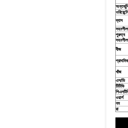
অন্তর্ভুক
ওরিয়েন্ট
ব্যাস
সহনশীল
পুরুত্ব
সহনশীল
বীজ
প্রাথমিক 
খাঁজ
এস/ডি
টিটিভি
পিএলটিভ
ওয়ার্প
নম
রা