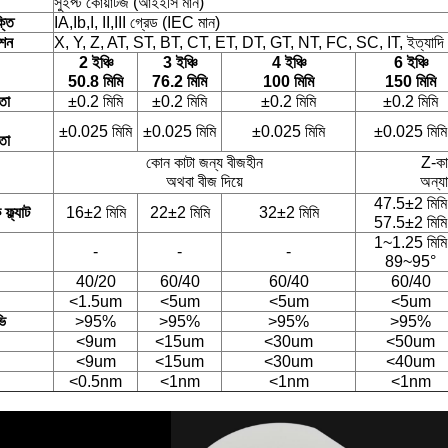
সুইপ্ট কোয়ার্টজ (আইইসি মান)
্তি
IA,Ib,I, II,III গ্রেড (IEC মান)
েশন
X, Y, Z, AT, ST, BT, CT, ET, DT, GT, NT, FC, SC, IT, ইত্যাদি
2 ইঞ্চি
3 ইঞ্চি
4 ইঞ্চি
6 ইঞ্চি
50.8 মিমি
76.2 মিমি
100 মিমি
150 মিমি
তা
±0.2 মিমি
±0.2 মিমি
±0.2 মিমি
±0.2 মিমি
±0.025 মিমি
±0.025 মিমি
±0.025 মিমি
±0.025 মিমি
তা
কোন কাটা জন্য বীজহীন
Z-কা
অথবা বীজ দিয়ে
অন্যা
47.5±2 মিমি
ফ্ল্যাট
16±2 মিমি
22±2 মিমি
32±2 মিমি
57.5±2 মিমি
1~1.25 মিমি
-
-
-
89~95°
40/20
60/40
60/40
60/40
<1.5um
<5um
<5um
<5um
ি
>95%
>95%
>95%
>95%
<9um
<15um
<30um
<50um
<9um
<15um
<30um
<40um
<0.5nm
<1nm
<1nm
<1nm