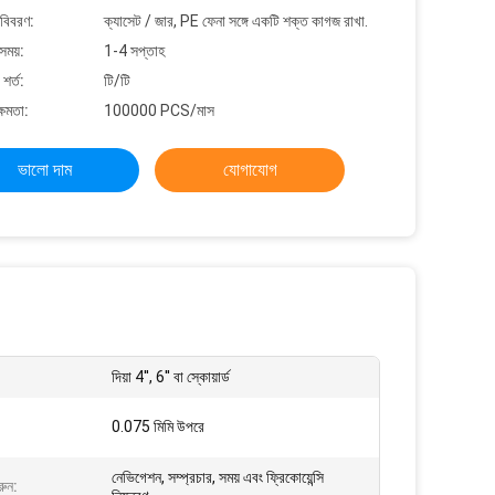
 বিবরণ:
ক্যাসেট / জার, PE ফেনা সঙ্গে একটি শক্ত কাগজ রাখা.
সময়:
1-4 সপ্তাহ
শর্ত:
টি/টি
্ষমতা:
100000 PCS/মাস
ভালো দাম
যোগাযোগ
দিয়া 4'', 6'' বা স্কোয়ার্ড
0.075 মিমি উপরে
নেভিগেশন, সম্প্রচার, সময় এবং ফ্রিকোয়েন্সি
রুন: