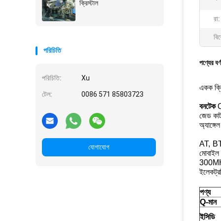
ক্রিস্টাল
রা:
বিশ
পরিচিতি
পণ্যের বর্
পরিচিতি:
Xu
একক ক্রি
টেল:
0086 571 85803723
বনটেক
O
জেড কাট
অ্যাঙ্গ
AT, BT,
যোগাযোগ
মোবাইল 
300MH
ইলেকট্রন
পণ্য
Q-মান
ইসিডি