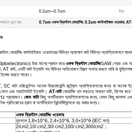
0.2um~0.7um
বীজ:
েষভাবে তুলে ধরা:
0.7um একক ক্রিস্টাল কোয়ার্টজ
,
0.2um কাস্টমাইজড ওয়েফার
,
AT-ক
ণনা
স্টাল কোয়ার্টজ কাস্টমাইজড ওয়েফারের বিভিন্ন অ্যাঙ্গেল কাট বিভিন্ন অ্যাপ্লিকেশনে ব্যবহ
ptoelectronics উচ্চ মানের প্রদান করে
একক ক্রিস্টাল কোয়ার্টজ
SAW গ্রেড এবং অপটি
, AT কাট, এসটি কাট ইত্যাদি সহ বিভিন্ন অভিযোজন বিকল্প অফার করতে পারি বা যুক্তিস
েল ইমেজ করতে পারেন।
 SC কাট ওরিয়েন্টেশন অনেক ফ্রিকোয়েন্সি কন্ট্রোল অ্যাপ্লিকেশনের জন্য যা অনেক ই
ফোন এবং স্যাটেলাইট ইত্যাদি।
AT-কাট
কোয়ার্টজ হল সবচেয়ে সাধারণ কাট, বিশেষ করে ইল
z প্রয়োজন।
জেড কাটা
কিছু অপটিক্যাল অ্যাপ্লিকেশনের জন্য, যেমন কিছু জানালা এবং
িক প্রতিরোধের হ্রাস বা অপটিক্যাল ট্রান্সমিট্যান্সকে বড় করার জন্য।
একক ক্রিস্টাল কোয়ার্টজ ওয়েফার
ন্যূনতম 1.8×10^6, 2.4×10^6, 3.0×10^6 (IEC মান)
2/cm2,10/ cm2,30/ cm2,100/ cm2,300/cm2；