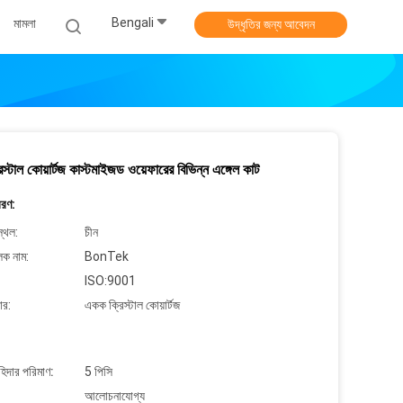
Bengali
মামলা
উদ্ধৃতির জন্য আবেদন
স্টাল কোয়ার্টজ কাস্টমাইজড ওয়েফারের বিভিন্ন এঙ্গেল কাট
বরণ:
্থল:
চীন
লক নাম:
BonTek
ISO:9001
ার:
একক ক্রিস্টাল কোয়ার্টজ
াহিদার পরিমাণ:
5 পিসি
আলোচনাযোগ্য