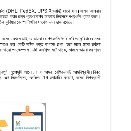
বেশি পরিচিত (DHL, FedEX, UPS ইত্যাদি) সাথে যান।আমরা আপনার
হায়তা করার জন্য গ্রহণযোগ্য আকারে নিরাপদে পণ্যগুলি প্যাক করব।
ক কুরিয়ার কোম্পানিগুলির সাথেও ভাল ছাড় রয়েছে।
 আমরা দেখতে চাই যে আমরা যে পণ্যগুলি তৈরি করি তা কুরিয়ারের সময়
 স্পঞ্জে ভরা একটি সঠিক শক্ত কাগজে রাখব।তবে মাঝে মাঝে দুর্ঘটনা
দেখানো পদক্ষেপগুলি।যদি অবাঞ্ছিত ঘটে থাকে, তাহলে আমরা হয় পূরন
রুত্বপূর্ণ।মুখোমুখি আলোচনা যা আমরা বেশিরভাগই আত্মবিশ্বাসী।বিগত
েছে।এই দিনগুলিতে, কোভিড -19 মহামারীর কারণে, আমরা বিশ্বব্যাপী