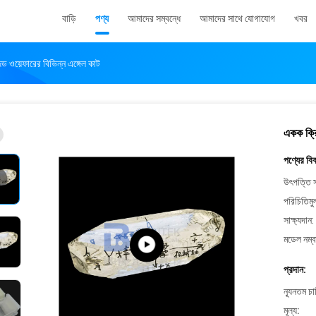
বাড়ি
পণ্য
আমাদের সম্বন্ধে
আমাদের সাথে যোগাযোগ
খবর
জড ওয়েফারের বিভিন্ন এঙ্গেল কাট
একক ক্রি
পণ্যের বি
উৎপত্তি স
পরিচিতিমু
সাক্ষ্যদান:
মডেল নম্ব
প্রদান:
ন্যূনতম চ
মূল্য: