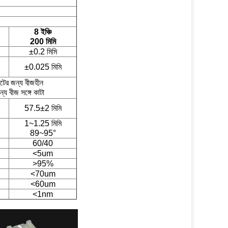
8 ইঞ্চি
200 মিমি
±0.2 মিমি
±0.025 মিমি
টের জন্য বীজহীন
ন্য বীজ সঙ্গে কাটা
57.5±2 মিমি
1~1.25 মিমি
89~95°
60/40
<5um
>95%
<70um
<60um
<1nm