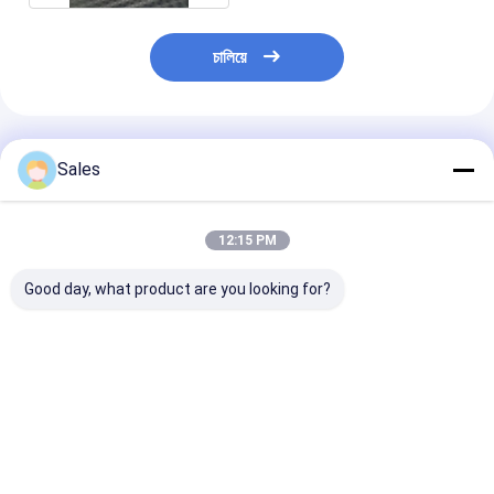
চালিয়ে
প্রস্তাবিত পণ্য
Sales
12:15 PM
Good day, what product are you looking for?
২.৩.৪.৬.৮.৮.৮.২.২.২.৮.৮.৮.৮.৮.৮.৮.৮।
সেমিকন্ডাক্টর উত্পাদন জন্য উচ্চ
অপরাজেয় পারফরম্যান্স
পারফরম্যান্স ফিউজড সিলিকা
উচ্চ বিশুদ্ধতা ফিউজড 
ওয়েফার
ওয়েফার 2'' 3' 4' 6'
ওয়েফার-গ্রেড অপটিক
মাইক্রো ইলেকট্রনিক 
ভালো দাম
ভালো দাম
ভালো দাম