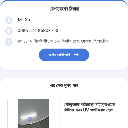
যোগাযোগের ঠিকানা
Mr. Xu
0086 571 85803723
রুম ১১০৬, সিআইবিসি, নং ১৯৮ উকসিং রোড, হ্যাংঝো, পি.আর.চীন
এখন যোগাযোগ
এর সেরা মূল্য পান
সেমিকন্ডাক্টর ফটোমাস্ক মাইক্রোওয়েভ
ফিল্টারের জন্য UV অপটিক্যাল গ্রেড
কোয়ার্টজ ওয়েফার