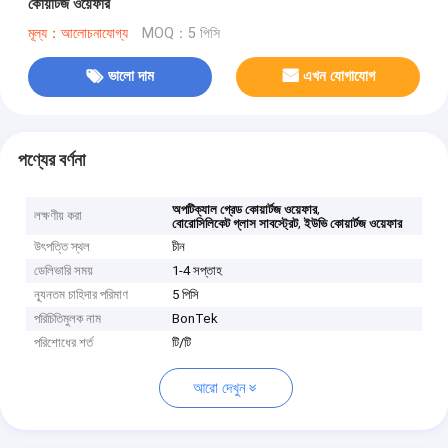
কোয়ার্টজ ওয়েফার
মূল্য：আলোচনাযোগ্য
MOQ：5 পিসি
ভালো দাম
এখন যোগাযোগ
পণ্যের বর্ণনা
,
অপটিক্যাল গ্রেড কোয়ার্টজ ওয়েফার
লক্ষণীয় করা
,
বোরোসিলিকেট গ্লাস সাবস্ট্রেট
ইউভি কোয়ার্টজ ওয়েফার
উৎপত্তি স্থল
চীন
ডেলিভারি সময়
1-4 সপ্তাহ
ন্যূনতম চাহিদার পরিমাণ
5 পিসি
পরিচিতিমুলক নাম
BonTek
পরিশোধের শর্ত
টি/টি
আরো দেখুন