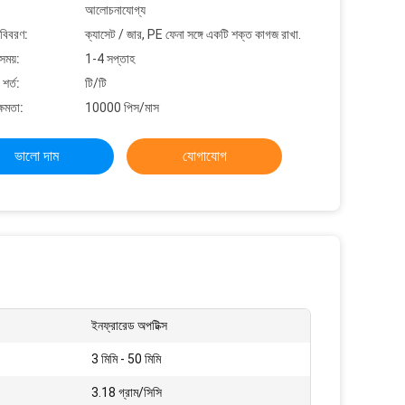
আলোচনাযোগ্য
 বিবরণ:
ক্যাসেট / জার, PE ফেনা সঙ্গে একটি শক্ত কাগজ রাখা.
সময়:
1-4 সপ্তাহ
শর্ত:
টি/টি
্ষমতা:
10000 পিস/মাস
ভালো দাম
যোগাযোগ
ইনফ্রারেড অপটিক্স
3 মিমি - 50 মিমি
3.18 গ্রাম/সিসি