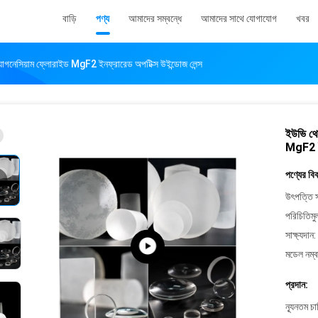
বাড়ি
পণ্য
আমাদের সম্বন্ধে
আমাদের সাথে যোগাযোগ
খবর
ম্যাগনেসিয়াম ফ্লোরাইড MgF2 ইনফ্রারেড অপটিক্স উইন্ডোজ লেন্স
ইউভি থেক
MgF2 ইন
পণ্যের বি
উৎপত্তি স
পরিচিতিমু
সাক্ষ্যদান:
মডেল নম্ব
প্রদান:
ন্যূনতম চ