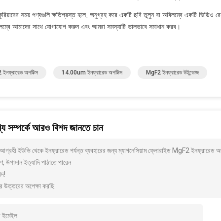
ুরিয়ারের সময় পণ্যগুলি ক্ষতিগ্রস্ত হলে, অনুগ্রহ করে একটি ছবি তুলুন বা অবিলম্বে একটি ভিডিও রে
লম্বে আমাদের সাথে যোগাযোগ করুন এবং আমরা সমস্যাটি ভালভাবে সমাধান করব।
ইনফ্রারেড অপটিক্স
14.00um ইনফ্রারেড অপটিক্স
MgF2 ইনফ্রারেড উইন্ডোজ
য সম্পর্কে আরও বিশদ জানতে চান
আগ্রহী ইউভি থেকে ইনফ্রারেড পর্যন্ত ব্যবহারের জন্য ম্যাগনেসিয়াম ফ্লোরাইড MgF2 ইনফ্রারেড 
ণ, উপাদান ইত্যাদি পাঠাতে পারেন
াদ!
র উত্তরের অপেক্ষা করছি.