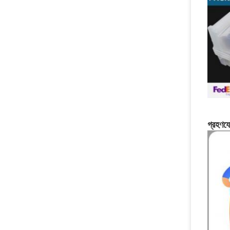
গ্রহণয