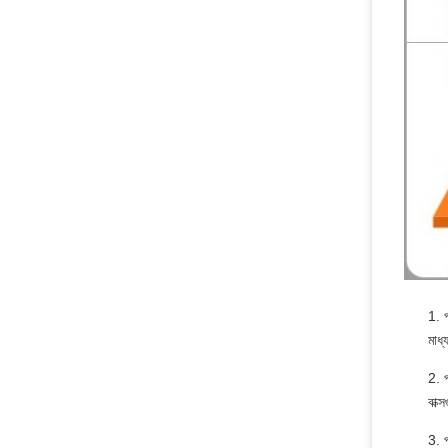
1. প
মাধ
2. 
বাক্
3. প