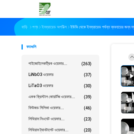
বাড়ি
পণ্য
ইনফ্রারেড অপটিক্স
ইউভি থেকে ইনফ্রারেড পর্যন্ত ব্যবহারের জন্য 
কতগুলি
পাইজোইলেকট্রিক ওয়েফার...
(263)
LiNbO3 ওয়েফার
(37)
LiTaO3 ওয়েফার
(30)
একক ক্রিস্টাল কোয়ার্টজ ওয়েফার...
(39)
ফিউজড সিলিকা ওয়েফার...
(46)
লিথিয়াম নিওবেট ওয়েফার...
(23)
লিথিয়াম ট্যানটালেট ওয়েফার...
(20)