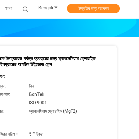
Bengali
মামলা
উদ্ধৃতির জন্য আবেদন
ে ইনফ্রারেড পর্যন্ত ব্যবহারের জন্য ম্যাগনেসিয়াম ফ্লোরাইড
ফ্রারেড অপটিক্স উইন্ডোজ লেন্স
বরণ:
্থল:
চীন
লক নাম:
BonTek
ISO:9001
ার:
ম্যাগনেসিয়াম ফ্লোরাইড (MgF2)
াহিদার পরিমাণ:
5 টি টুকরা