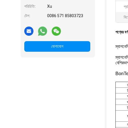
পরিচিতি:
Xu
প্র
টেল:
0086 571 85803723
বিশ
পণ্যের বর্
যোগাযোগ
ম্যাগনেস
ম্যাগনে
বেশিরভা
BonTek 