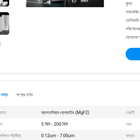
মূল্য:
প্যাকেজিং
ডেলিভারি 
পরিশোধের 
যোগানের ক
 তথ্য
পণ্যের বর্ণনা
াদান:
ম্যাগনেসিয়াম ফ্লোরাইড (MgF2)
শ্রেণী:
াস:
5 মিমি - 200 মিমি
বেধ:
ান্সমিশন পরিসীমা:
0.12um - 7.00um
ঘনত্ব: