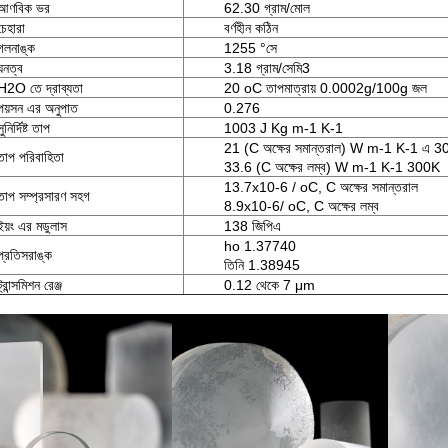
আণবিক ভর
62.30 গ্রাম/মোল
চেহারা
বর্ণহীন কঠিন
গলনাঙ্ক
1255 °সে
ঘনত্ব
3.18 গ্রাম/সেমি3
H2O তে দ্রাব্যতা
20 oC তাপমাত্রায় 0.0002g/100g জল
পয়সন এর অনুপাত
0.276
সুনির্দিষ্ট তাপ
1003 J Kg m-1 K-1
21 (C অক্ষের সমান্তরাল) W m-1 K-1 এ 
তাপ পরিবাহিতা
33.6 (C অক্ষের লম্ব) W m-1 K-1 300K
13.7x10-6 / oC, C অক্ষের সমান্তরাল
তাপ সম্প্রসারণ সহগ
8.9x10-6/ oC, C অক্ষের লম্ব
ইয়ং এর মডুলাস
138 জিপিএ
ho 1.37740
প্রতিসরাঙ্ক
তিনি 1.38945
ট্রান্সমিশন রেঞ্জ
0.12 থেকে 7 μm