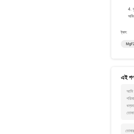
4. ক
অবি
ট্যাগ:
MgF2 
এই পণ্
আমি 
পরিমা
ধন্যব
তোমা