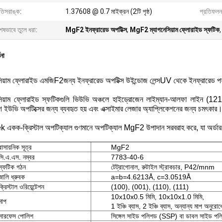
তিসরাঙ্ক:
1.37608 @ 0.7 মাইক্রন (2টি পৃষ্ঠ)
প্রতিফলন 
েষভাবে তুলে ধরা:
MgF2 ইনফ্রারেড অপটিক্স
,
MgF2 ম্যাগনেসিয়াম ফ্লোরাইড স্ফটিক
ণনা
িয়াম ফ্লোরাইড
এমজি
F2
জন্য ইনফ্রারেড অপটিক্স উইন্ডোজ লেন্স
UV থেকে ইনফ্রারেড পর্য
সিয়াম ফ্লোরাইড স্ফটিকগুলি ভিউভি অঞ্চলে হাইড্রোজেন লাইম্যান-আলফা লাইন (121
গ ইউভি অপটিক্সের জন্য ব্যবহৃত হয় এবং এক্সাইমার লেজার অ্যাপ্লিকেশনের জন্য চমৎকার
একক-ক্রিস্টাল অপটিক্যাল গুণমানে অপটিক্যাল MgF2 উপাদান সরবরাহ করে, যা অর্ডার
রাসায়নিক সূত্র
MgF2
সি.এ.এস. নম্বর
7783-40-6
স্ফটিক গঠন
টেট্রাগোনাল, রুটাইল স্ট্রাকচার, P42/mnm
জালি ধ্রুবক
a=b=4.6213Å, c=3.0519Å
ক্রিস্টাল ওরিয়েন্টেশন
(100), (001), (110), (111)
10x10x0.5 মিমি, 10x10x1.0 মিমি,
মাপ
1 ইঞ্চি ব্যাস, 2 ইঞ্চি ব্যাস, অন্যান্য মাপ অনুর
সারফেস পোলিশ
সিঙ্গেল সাইড পলিশড (SSP) বা ডাবল সাইড 