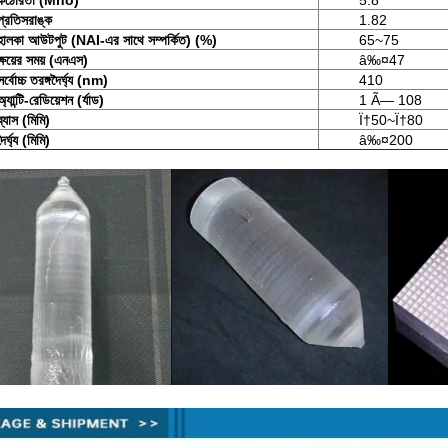
কঠোরতা (Mho)
5.8
প্রতিসরাঙ্ক
1.82
হালকা আউটপুট (NAI-এর সাথে সম্পর্কিত) (%)
65~75
ক্ষয়ের সময় (এনএস)
â‰¤47
সর্বোচ্চ তরঙ্গদৈর্ঘ্য (nm)
410
অ্যান্টি-রেডিয়েশন (র্যাড)
1 Ã— 108
ব্যাস (মিমি)
Ï†50~Ï†80
দৈর্ঘ্য (মিমি)
â‰¤200