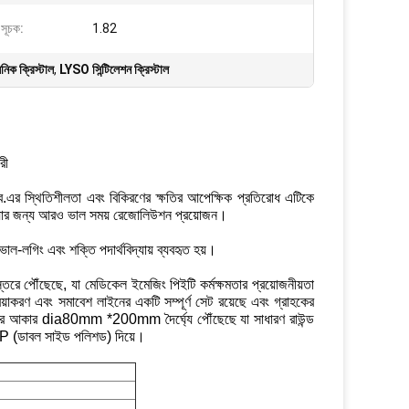
 সূচক:
1.82
িনিক ক্রিস্টাল
,
LYSO সিন্টিলেশন ক্রিস্টাল
রী
.এর স্থিতিশীলতা এবং বিকিরণের ক্ষতির আপেক্ষিক প্রতিরোধ এটিকে
োলে যার জন্য আরও ভাল সময় রেজোলিউশন প্রয়োজন।
-লগিং এবং শক্তি পদার্থবিদ্যায় ব্যবহৃত হয়।
্তরে পৌঁছেছে, যা মেডিকেল ইমেজিং পিইটি কর্মক্ষমতার প্রয়োজনীয়তা
য়াকরণ এবং সমাবেশ লাইনের একটি সম্পূর্ণ সেট রয়েছে এবং গ্রাহকের
ফটিকের আকার dia80mm *200mm দৈর্ঘ্যে পৌঁছেছে যা সাধারণ রাউন্ড
SP (ডাবল সাইড পলিশড) দিয়ে।