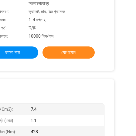
আলোচনাযোগ্য
 বিবরণ:
ক্যাসেট, জার, ফিল্ম প্যাকেজ
সময়:
1-4 সপ্তাহ
শর্ত:
টি/টি
্ষমতা:
10000 পিস/মাস
ভালো দাম
যোগাযোগ
g/cm3):
7.4
্ঘ্য (সেমি):
1.1
ির্গমন (nm):
428