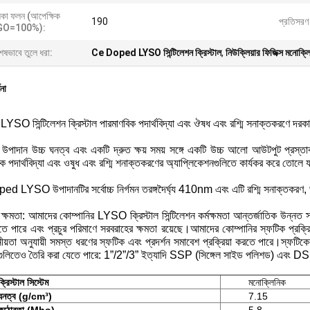
লকা ফলন (আপেক্ষিক
190
প্রতিসরণ
GO=100%):
েষভাবে তুলে ধরা:
Ce Doped LYSO সিন্টিলেশন ক্রিস্টাল
,
নিউক্লিয়ার ফিজিক্স মনোক্ল
ণনা
LYSO সিন্টিলেশন ক্রিস্টাল পারমাণবিক পদার্থবিদ্যা এবং ঔষধ এবং রশ্মি সনাক্তকরণে দরকা
াদান উচ্চ ঘনত্ব এবং একটি দ্রুত ক্ষয় সময় সঙ্গে একটি উচ্চ আলো আউটপুট প্রস্তাব
িক পদার্থবিদ্যা এবং ওষুধ এবং রশ্মি শনাক্তকরণের অ্যাপ্লিকেশনগুলিতে কার্যকর করে ত
d LYSO উপাদানটির সর্বোচ্চ নির্গমন তরঙ্গদৈর্ঘ্য 410nm এবং এটি রশ্মি সনাক্তকরণ, ভাল
ক্ষমতা: আমাদের কোম্পানির LYSO ক্রিস্টাল সিন্টিলেশন কর্মক্ষমতা আন্তর্জাতিক উন্নত স
তে পারে এবং প্রচুর পরিমাণে সরবরাহের ক্ষমতা রয়েছে।আমাদের কোম্পানির স্ফটিক প্রক্রি
নীয়তা অনুযায়ী সমস্ত ধরণের স্ফটিক এবং প্রদর্শন সমাবেশ প্রক্রিয়া করতে পারে।স্
গুলিতেও তৈরি করা যেতে পারে: 1”/2”/3” ইত্যাদি SSP (সিঙ্গেল সাইড পলিশড) এবং D
ক্রিস্টাল সিস্টেম
মনোক্লিনিক
ঘনত্ব (g/cm³)
7.15