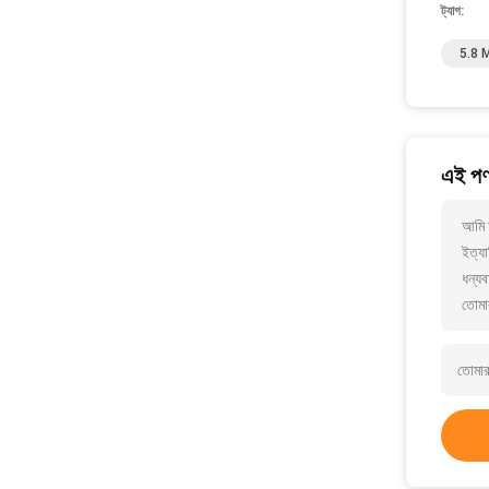
ট্যাগ:
5.8 M
এই পণ্
আমি 
ইত্যা
ধন্যব
তোমা