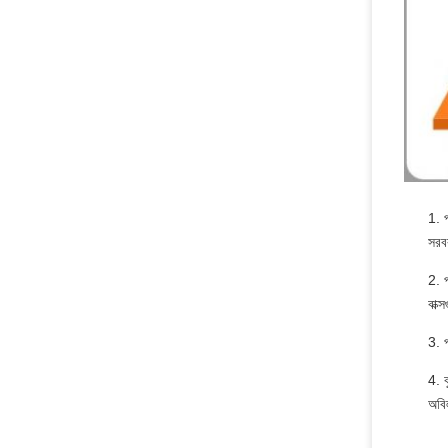
1. প
সরব
2. 
বাক্
3. প
4. ক
অবি