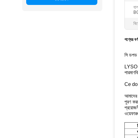
হা
B
বিশ
পণ্যের বর্
সি ডপড 
LYSO উপ
পারমাণব
Ce dope
আমাদের 
পূরণ কর
প্রয়োজ
ওয়েফার