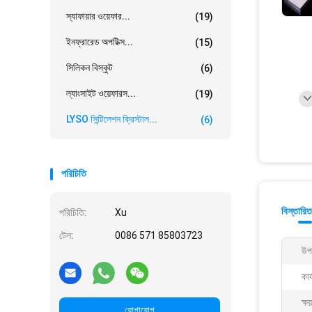
স্যাফায়ার ওয়েফার...
(19)
ইনফ্রারেড অপটিক্স...
(15)
সিলিকন বিস্কুট
(6)
ল্যাংসাইট ওয়েফারস...
(19)
LYSO সিন্টিলেশন ক্রিস্টাল...
(6)
পরিচিতি
বিস্তারিত
পরিচিতি:
Xu
টেল:
0086 571 85803723
উপ
কার
ক্ষ
যোগাযোগ