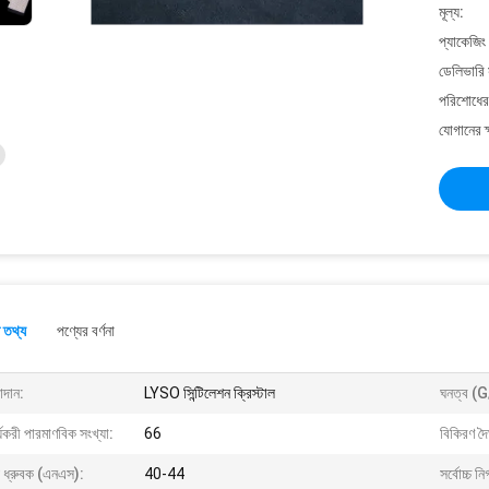
মূল্য:
প্যাকেজিং
ডেলিভারি 
পরিশোধের 
যোগানের ক
 তথ্য
পণ্যের বর্ণনা
াদান:
LYSO সিন্টিলেশন ক্রিস্টাল
ঘনত্ব (
্যকরী পারমাণবিক সংখ্যা:
66
বিকিরণ দৈর
য় ধ্রুবক (এনএস):
40-44
সর্বোচ্চ ন