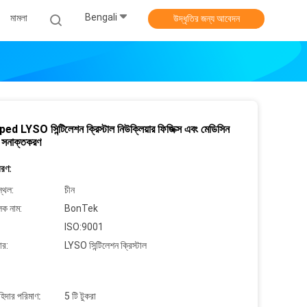
Bengali
মামলা
উদ্ধৃতির জন্য আবেদন
d LYSO সিন্টিলেশন ক্রিস্টাল নিউক্লিয়ার ফিজিক্স এবং মেডিসিন
ি সনাক্তকরণ
বরণ:
্থল:
চীন
লক নাম:
BonTek
ISO:9001
ার:
LYSO সিন্টিলেশন ক্রিস্টাল
াহিদার পরিমাণ:
5 টি টুকরা