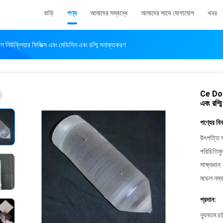
বাড়ি
পণ্য
আমাদের সম্বন্ধে
আমাদের সাথে যোগাযোগ
খবর
নিউক্লিয়ার ফিজিক্স এবং মেডিসিন এবং রশ্মি সনাক্তকরণ
Ce Dope
এবং রশ্ম
পণ্যের বি
উৎপত্তি স
পরিচিতিমু
সাক্ষ্যদান:
মডেল নম্ব
প্রদান:
ন্যূনতম চ