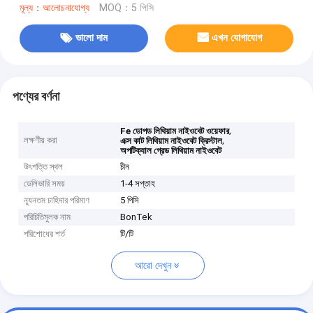
মূল্য：আলোচনাযোগ্য
MOQ：5 পিসি
ভালো দাম
এখন যোগাযোগ
পণ্যের বর্ণনা
,
Fe ডোপড লিথিয়াম নাইওবেট ওয়েফার
লক্ষণীয় করা
,
এক্স কাট লিথিয়াম নাইওবেট ক্রিস্টাল
অপটিক্যাল গ্রেড লিথিয়াম নাইওবেট
উৎপত্তি স্থল
চীন
ডেলিভারি সময়
1-4 সপ্তাহ
ন্যূনতম চাহিদার পরিমাণ
5 পিসি
পরিচিতিমুলক নাম
BonTek
পরিশোধের শর্ত
টি/টি
আরো দেখুন