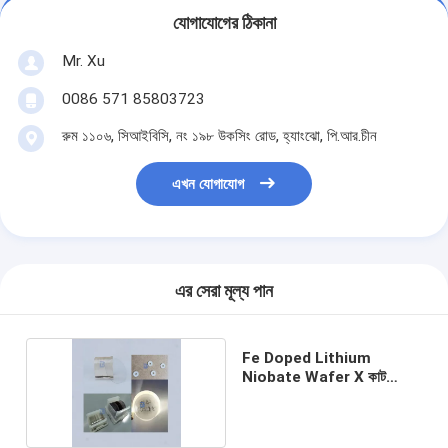
যোগাযোগের ঠিকানা
Mr. Xu
0086 571 85803723
রুম ১১০৬, সিআইবিসি, নং ১৯৮ উকসিং রোড, হ্যাংঝো, পি.আর.চীন
এখন যোগাযোগ
এর সেরা মূল্য পান
Fe Doped Lithium
Niobate Wafer X কাট
অপটিক্যাল গ্রেড