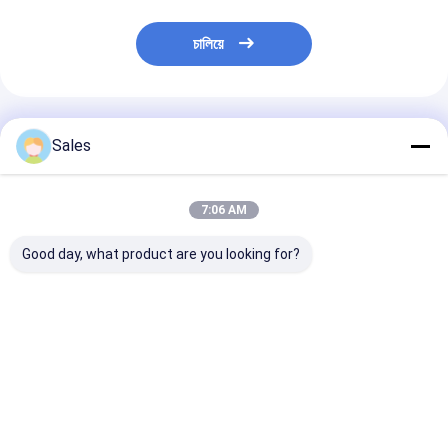
চালিয়ে
প্রস্তাবিত পণ্য
Sales
7:06 AM
Good day, what product are you looking for?
4 ইঞ্চি LiNbO3 ওয়েফার
4 ইঞ্চি LiNbO3 ওয়েফার
0.5mm LiNbO
পোলিশ 5mol% MgO ডোপ
পোলিশ 0.25mol% Er ডোপ
TTV<5um পৃষ্ঠের রু
চৌম্বকীয় এবং অপটিক্যাল
অথবা 5mol% MgO ডোপ
Ra<0.5nm সহ সাবস্ট
অ্যাপ্লিকেশন জন্য
অপটিক্যাল অ্যাপ্লিকেশনের
জন্য
ভালো দাম
ভালো দাম
ভালো দাম