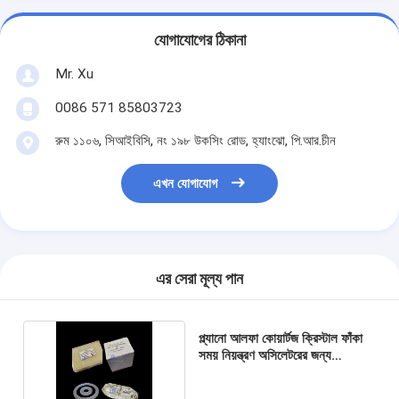
যোগাযোগের ঠিকানা
Mr. Xu
0086 571 85803723
রুম ১১০৬, সিআইবিসি, নং ১৯৮ উকসিং রোড, হ্যাংঝো, পি.আর.চীন
এখন যোগাযোগ
এর সেরা মূল্য পান
প্ল্যানো আলফা কোয়ার্টজ ক্রিস্টাল ফাঁকা
সময় নিয়ন্ত্রণ অসিলেটরের জন্য
হস্তান্তর করা হয়েছে