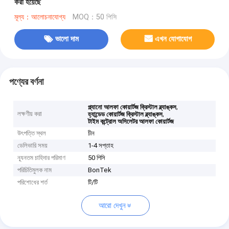
করা হয়েছে
মূল্য：আলোচনাযোগ্য
MOQ：50 পিসি
ভালো দাম
এখন যোগাযোগ
পণ্যের বর্ণনা
,
প্ল্যানো আলফা কোয়ার্টজ ক্রিস্টাল ব্ল্যাঙ্কস
লক্ষণীয় করা
,
হ্যান্ডেড কোয়ার্টজ ক্রিস্টাল ব্ল্যাঙ্কস
টাইম কন্ট্রোল অসিলেটর আলফা কোয়ার্টজ
উৎপত্তি স্থল
চীন
ডেলিভারি সময়
1-4 সপ্তাহ
ন্যূনতম চাহিদার পরিমাণ
50 পিসি
পরিচিতিমুলক নাম
BonTek
পরিশোধের শর্ত
টি/টি
আরো দেখুন