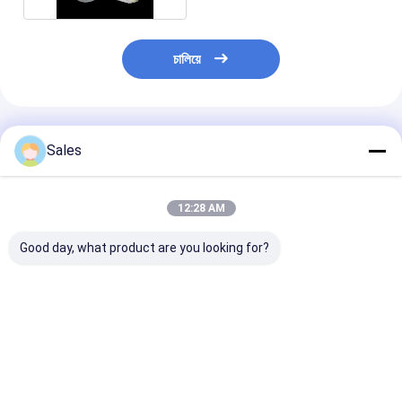
চালিয়ে
প্রস্তাবিত পণ্য
Sales
12:28 AM
Good day, what product are you looking for?
আপনার যন্ত্রপাতি সিস্টেমগুলিকে
একক স্ফটিক কোয়ার্টজ ওয়েফার
SAW উপাদানগুলির জ
SAW এবং MEMS ডিভাইস
আপনার সবচেয়ে চাহিদাপূর্ণ
সাইড পোলিশ সিঙ্গল ক্র
উৎপাদনের জন্য সিঙ্গল ক্রিস্টাল
অ্যাপ্লিকেশন জন্য চূড়ান্ত
কোয়ার্টজ ওয়েফার
কোয়ার্টজ ওয়েফার দিয়ে
উপাদান
অপ্টিমাইজ করুন
ভালো দাম
ভালো দাম
ভালো দাম