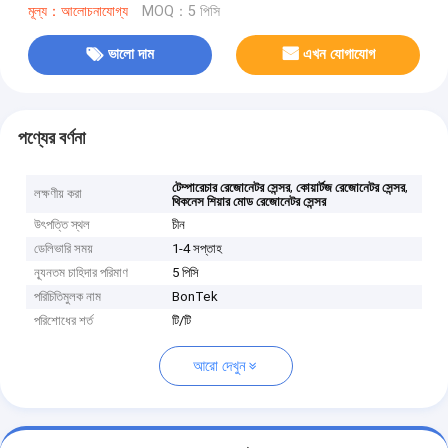
মূল্য：আলোচনাযোগ্য
MOQ：5 পিসি
ভালো দাম
এখন যোগাযোগ
পণ্যের বর্ণনা
,
,
টেম্পারেচার রেজোনেটর সেন্সর
কোয়ার্টজ রেজোনেটর সেন্সর
লক্ষণীয় করা
থিকনেস শিয়ার মোড রেজোনেটর সেন্সর
উৎপত্তি স্থল
চীন
ডেলিভারি সময়
1-4 সপ্তাহ
ন্যূনতম চাহিদার পরিমাণ
5 পিসি
পরিচিতিমুলক নাম
BonTek
পরিশোধের শর্ত
টি/টি
আরো দেখুন