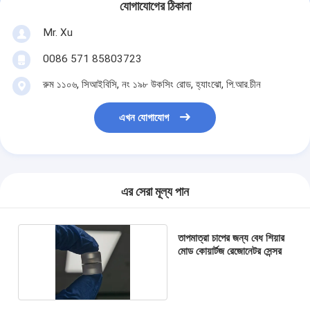
যোগাযোগের ঠিকানা
Mr. Xu
0086 571 85803723
রুম ১১০৬, সিআইবিসি, নং ১৯৮ উকসিং রোড, হ্যাংঝো, পি.আর.চীন
এখন যোগাযোগ
এর সেরা মূল্য পান
তাপমাত্রা চাপের জন্য বেধ শিয়ার
মোড কোয়ার্টজ রেজোনেটর সেন্সর