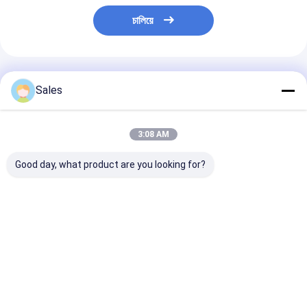
চালিয়ে
প্রস্তাবিত পণ্য
Sales
3:08 AM
Good day, what product are you looking for?
সেমিকন্ডাক্টর শিল্প এবং অপটিক্যাল
ক্ষার-মুক্ত গ্লাস ওয়েফার:
পাইজো ইলেকট্রিক ওয়
লেপগুলির জন্য ডিজাইন করা কম
নেক্সট-জেনারেশন ডিসপ্লে এবং
লিথিয়াম নিওবেট Li
তাপীয় সম্প্রসারণ এবং উচ্চ পৃষ্ঠের
উন্নত প্রযুক্তির জন্য আপনার
5mol শতাংশ MgO
সাথে টেকসই এবং নির্ভুল ফিউজড
ভিত্তি
ওয়েফার অ্যাকোস্টো 
সিলিকা ওয়েফার
ডিভাইস এবং SAW ফিল
ভালো দাম
ভালো দাম
ভালো দাম
ডিজাইন করা