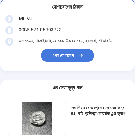
যোগাযোগের ঠিকানা
Mr. Xu
0086 571 85803723
রুম ১১০৬, সিআইবিসি, নং ১৯৮ উকসিং রোড, হ্যাংঝো, পি.আর.চীন
এখন যোগাযোগ
এর সেরা মূল্য পান
বেধ শিয়ার মোড প্রেসার সেন্সরের জন্য
AT কাট প্রলিপ্ত কোয়ার্টজ এন্ড ক্যাপ