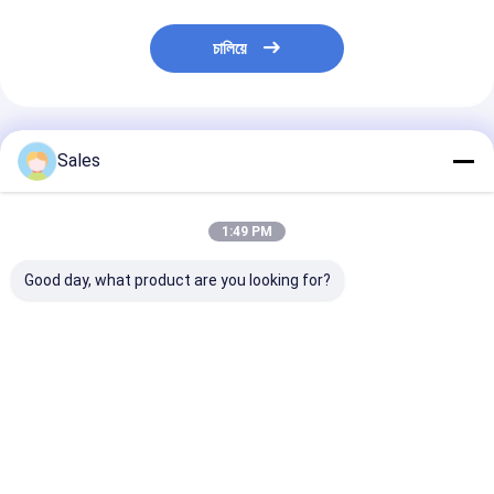
চালিয়ে
প্রস্তাবিত পণ্য
Sales
1:49 PM
Good day, what product are you looking for?
সেমিকন্ডাক্টর শিল্প এবং অপটিক্যাল
ক্ষার-মুক্ত গ্লাস ওয়েফার:
পাইজো ইলেকট্রিক ওয়
লেপগুলির জন্য ডিজাইন করা কম
নেক্সট-জেনারেশন ডিসপ্লে এবং
লিথিয়াম নিওবেট Li
তাপীয় সম্প্রসারণ এবং উচ্চ পৃষ্ঠের
উন্নত প্রযুক্তির জন্য আপনার
5mol শতাংশ MgO
সাথে টেকসই এবং নির্ভুল ফিউজড
ভিত্তি
ওয়েফার অ্যাকোস্টো 
সিলিকা ওয়েফার
ডিভাইস এবং SAW ফিল
ভালো দাম
ভালো দাম
ভালো দাম
ডিজাইন করা