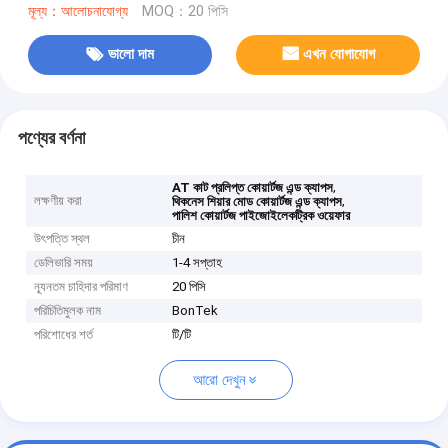
মূল্য：আলোচনাযোগ্য
MOQ：20 পিসি
ভালো দাম
এখন যোগাযোগ
পণ্যের বর্ণনা
,
AT কাট প্রলিপ্ত কোয়ার্টজ এন্ড ক্যাপস
লক্ষণীয় করা
,
থিকনেস শিয়ার মোড কোয়ার্টজ এন্ড ক্যাপস
পালিশ কোয়ার্টজ পাইজোইলেকট্রিক ওয়েফার
উৎপত্তি স্থল
চীন
ডেলিভারি সময়
1-4 সপ্তাহ
ন্যূনতম চাহিদার পরিমাণ
20 পিসি
পরিচিতিমুলক নাম
BonTek
পরিশোধের শর্ত
টি/টি
আরো দেখুন