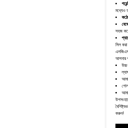
পয়েন
মধ্যেও ত
কঠো
বেভ
সহজ কর
প্যা
সিল করা 
এলজিএস 
আপনার প
উচ্
ল্যা
আমা
গোলা
আমা
উপসংহারে
বৈশিষ্ট
করুন!