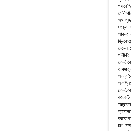
প্যাকেজি
ডেলিভার
অর্থ প্র
সংক্রমণ
আকারঃ ক
ফ্রিকোয
বেভেল: 
পরিচিতি
বোনটেকে
তাপমাত্
অনন্য বৈ
অ্যাপ্লি
বোনটেকের
কয়েকটি 
আল্ট্রাসো
ল্যাঙ্গা
করতে ব্য
চাপ সেন্