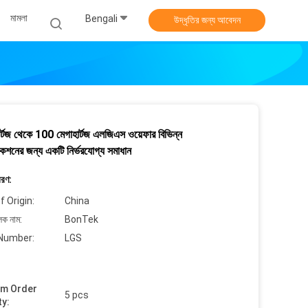
মামলা
Bengali
উদ্ধৃতির জন্য আবেদন
র্টজ থেকে 100 মেগাহার্টজ এলজিএস ওয়েফার বিভিন্ন
কেশনের জন্য একটি নির্ভরযোগ্য সমাধান
বরণ:
f Origin:
China
লক নাম:
BonTek
Number:
LGS
um Order
5 pcs
ty: