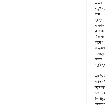
আকার
পয়েন্ট গ্
পণ্য
প্রান্ত
সহনশীল
বৃদ্ধি পদ
ফ্রিকোয়েন
প্রয়োগ
সংক্রমণ
ইলেক্ট্র
আকার
পয়েন্ট গ্
অ্যাপ্ল
ল্যাঙ্গা
ব্র্যান্ড
মডেল ন
উৎপত্তি
ন্যূনতম 