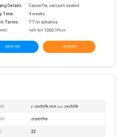
ing Details:
Cassette, vacuum sealed
y Time:
4 weeks
nt Terms:
TT/in advance
্ষমতা:
প্রতি মাসে 1000 পিসিএস
ভালো দাম
যোগাযোগ
ীমা:
৫ এমএইচজি থেকে ১০০ এমএইচজি
্ধতি:
চোক্রালস্কি
প:
32