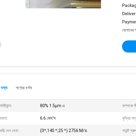
Packag
Deliver
Payme
যোগানের ক
 তথ্য
পণ্যের বর্ণনা
ন্সমিট্যান্স:
80% 1.5μm এ
কম্পাংক স
োরতা:
6.6 মোহ'স
বৃদ্ধির পদ
খেছি বেগ ভেফ:
(0º,140 º,25 º) 2756 M/s
পয়েন্ট গ্রু