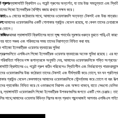
্ট গ্রুপঃ
ল্যাঙ্গাসাইট ক্রিস্টাল ৩২ পয়েন্ট গ্রুপের অন্তর্গত, যা তার উচ্চ সমতুল্যতা এবং
াদের পিজো ইলেকট্রিক বৈশিষ্ট্য বজায় রাখতে সক্ষম করে।
রতা:
৬.৬ মোহের কঠোরতার সাথে, আমাদের ওয়েফারগুলি অত্যন্ত টেকসই এবং উচ্চ মাত্রার
েল:
আমাদের ওয়েফারগুলির একটি গোলাকার গ্রাউন্ড বেভেল রয়েছে, যা কেবল তাদের চেহারাকে 
ে তোলে।
কেজিংঃ
আমরা ল্যাঙ্গাসাইট ক্রিস্টালের মতো সূক্ষ্ম পদার্থের সুরক্ষার গুরুত্ব বুঝতে পারি,এই 
হয় যাতে সঞ্চয় এবং পরিবহনের সময় তাদের নিরাপত্তা নিশ্চিত করা যায়.
পাইজো ইলেকট্রিক ওয়েফার ব্যবহারের সুবিধা
্রকল্পগুলিতে এলজিএস পিজো ইলেকট্রিক ওয়েফার ব্যবহারের অনেক সুবিধা রয়েছে। এর মধ্যে
চ পরিবাহিতা শক্তির দক্ষ রূপান্তরকে অনুমতি দেয়, আমাদের ওয়েফারগুলিকে শক্তি সংগ্রহে
ঙ্গাসাইট ক্রিস্টালের ৩২ পয়েন্ট গ্রুপ কঠিন পরিবেশেও স্থিতিশীল এবং নির্ভরযোগ্য পারফরম্যান
দের ওয়েফারগুলির উচ্চ কঠোরতা তাদের টেকসই এবং দীর্ঘস্থায়ী করে তোলে, ঘন ঘন প্রতিস্
কার গ্রাউন্ড বেভেল কেবলমাত্র আমাদের ওয়েফারগুলিকে সৌন্দর্য্যময় করে তোলে না বরং উ
দের প্যাকেজিং নিশ্চিত করে যে ওফারগুলো নিরাপদ এবং অক্ষত থাকবে, যাতে সেগুলো ডেলিভা
, ল্যাঙ্গাসাইট ওয়েফারগুলি পিজো ইলেকট্রিক উপকরণগুলির জগতে একটি গেম চেঞ্জার। তাদের উ
্যগুলির সাথে,আমাদের ওয়েফার বিভিন্ন শিল্পের জন্য প্রধান পছন্দআজই আপনার এলজিএস পাইজ