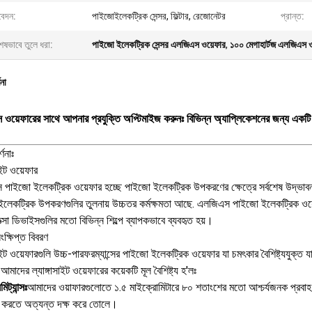
েদন:
পাইজোইলেকট্রিক সেন্সর, ফিল্টার, রেজোনেটর
প্রান্ত:
েষভাবে তুলে ধরা:
পাইজো ইলেকট্রিক সেন্সর এলজিএস ওয়েফার
,
১০০ মেগাহার্টজ এলজিএস ও
ণনা
ওয়েফারের সাথে আপনার প্রযুক্তি অপ্টিমাইজ করুনঃ বিভিন্ন অ্যাপ্লিকেশনের জন্য একটি 
্ণনাঃ
সাইট ওয়েফার
পাইজো ইলেকট্রিক ওয়েফার হচ্ছে পাইজো ইলেকট্রিক উপকরণের ক্ষেত্রে সর্বশেষ উদ্ভাবন।
লেকট্রিক উপকরণগুলির তুলনায় উচ্চতর কর্মক্ষমতা আছে. এলজিএস পাইজো ইলেকট্রিক ওয়
ত্সা ডিভাইসগুলির মতো বিভিন্ন শিল্পে ব্যাপকভাবে ব্যবহৃত হয়।
ংক্ষিপ্ত বিবরণ
সাইট ওয়েফারগুলি উচ্চ-পারফরম্যান্সের পাইজো ইলেকট্রিক ওয়েফার যা চমৎকার বৈশিষ্ট্যযুক্ত 
াদের ল্যাঙ্গাসাইট ওয়েফারের কয়েকটি মূল বৈশিষ্ট্য হ'লঃ
সমিট্যান্সঃ
আমাদের ওয়াফারগুলোতে ১.৫ মাইক্রোমিটারে ৮০ শতাংশের মতো আশ্চর্যজনক প্রবাহ ক্ষ
র করতে অত্যন্ত দক্ষ করে তোলে।