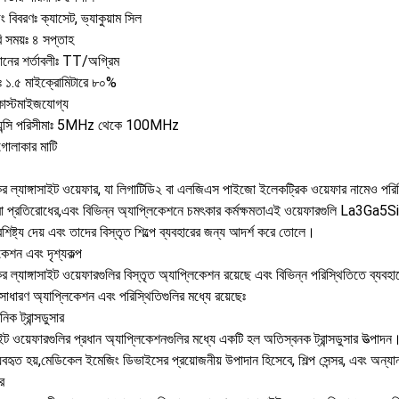
ং বিবরণঃ ক্যাসেট, ভ্যাকুয়াম সিল
ি সময়ঃ ৪ সপ্তাহ
দানের শর্তাবলীঃ TT/অগ্রিম
ঃ ১.৫ মাইক্রোমিটারে ৮০%
াস্টমাইজযোগ্য
়েন্সি পরিসীমাঃ 5MHz থেকে 100MHz
গোলাকার মাটি
র ল্যাঙ্গাসাইট ওয়েফার, যা লিগাটিডি২ বা এলজিএস পাইজো ইলেকট্রিক ওয়েফার নামেও পর
রা প্রতিরোধের,এবং বিভিন্ন অ্যাপ্লিকেশনে চমৎকার কর্মক্ষমতাএই ওয়েফারগুলি La3Ga5S
শিষ্ট্য দেয় এবং তাদের বিস্তৃত শিল্পে ব্যবহারের জন্য আদর্শ করে তোলে।
কেশন এবং দৃশ্যকল্প
 ল্যাঙ্গাসাইট ওয়েফারগুলির বিস্তৃত অ্যাপ্লিকেশন রয়েছে এবং বিভিন্ন পরিস্থিতিতে ব্য
সাধারণ অ্যাপ্লিকেশন এবং পরিস্থিতিগুলির মধ্যে রয়েছেঃ
নিক ট্রান্সডুসার
সাইট ওয়েফারগুলির প্রধান অ্যাপ্লিকেশনগুলির মধ্যে একটি হল অতিস্বনক ট্রান্সডুসার উত্পাদন
বহৃত হয়,মেডিকেল ইমেজিং ডিভাইসের প্রয়োজনীয় উপাদান হিসেবে, শিল্প সেন্সর, এবং অন্য
সর