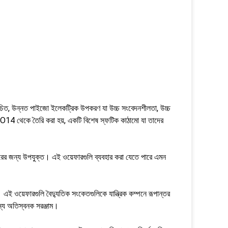
িচিত, উন্নত পাইজো ইলেকট্রিক উপকরণ যা উচ্চ সংবেদনশীলতা, উচ্চ
iO14 থেকে তৈরি করা হয়, একটি বিশেষ স্ফটিক কাঠামো যা তাদের
বহারের জন্য উপযুক্ত। এই ওয়েফারগুলি ব্যবহার করা যেতে পারে এমন
। এই ওয়েফারগুলি বৈদ্যুতিক সংকেতগুলিকে যান্ত্রিক কম্পনে রূপান্তর
ান্য অতিস্বনক সরঞ্জাম।