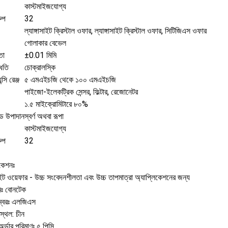
কাস্টমাইজযোগ্য
রুপ
32
ল্যাঙ্গাসাইট ক্রিস্টাল ওফার, ল্যাঙ্গাসাইট ক্রিস্টাল ওফার, সিটিজিএস ওফার
গোলাকার বেভেল
তা
±0.01 মিমি
্ধতি
চোক্রালস্কি
্সি রেঞ্জ
৫ এমএইচজি থেকে ১০০ এমএইচজি
পাইজো-ইলেকট্রিক সেন্সর, ফিল্টার, রেজোনেটর
১.৫ মাইক্রোমিটারে ৮০%
োড উপাদান
স্বর্ণ অথবা রূপা
কাস্টমাইজযোগ্য
রুপ
32
িকেশনঃ
সাইট ওয়েফার - উচ্চ সংবেদনশীলতা এবং উচ্চ তাপমাত্রা অ্যাপ্লিকেশনের জন্য
 নামঃ বোনটেক
ম্বরঃ এলজিএস
স্থল: চীন
অর্ডার পরিমাণঃ ৫ পিসি