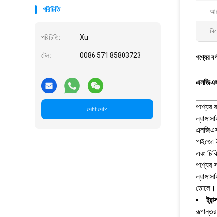
পরিচিতি
আব
বিশ
পরিচিতি:
Xu
টেল:
0086 571 85803723
পণ্যের বর্
এলজিএস 
পণ্যের বর
যোগাযোগ
ল্যাঙ্গা
এলজিএস 
পাইজো ই
এবং চিকি
পণ্যের স
ল্যাঙ্গা
তোলে। আম
ট্রান্
রূপান্ত