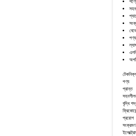
পণ্য
সহন
প্যা
সংক
বেভ
পণ্য
ল্যাঙ
এলজ
অপটি
টেকনিক্য
পণ্য
প্রান্ত
সহনশীল
বৃদ্ধি পদ
ফ্রিকোয়েন
প্রয়োগ
সংক্রমণ
ইলেক্ট্র