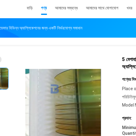
বাড়ি
পণ্য
আমাদের সম্বন্ধে
আমাদের সাথে যোগাযোগ
খবর
েফার বিভিন্ন অ্যাপ্লিকেশনের জন্য একটি নির্ভরযোগ্য সমাধান
5 মেগাহা
অ্যাপ্লি
পণ্যের বি
Place o
পরিচিতিমু
Model 
প্রদান:
Minim
Quanti