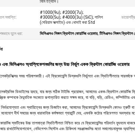
মিমি ইত্যাদি।
#1000(9u); #2000(7u);
্ঠতল সমাপ্তি:
#3000(5u); #4000(3u) (SiC); পালিশ
ডায়োপট্র
(সেরিয়াম অক্সাইড) এবং খোদাই করা Std
েষভাবে তুলে ধরা:
ভিসিএক্সও সিঙ্গল ক্রিস্টাল কোয়ার্টজ ওয়েফার
,
টিসিএক্সও সিঙ্গল ক্রিস্টাল 
ণনা
ও এবং ভিসিএক্সও অ্যাপ্লিকেশনগুলির জন্য উচ্চ নির্ভুল একক ক্রিস্টাল কোয়ার্টজ ওয়েফার
েকট্রনিক্সের সময় পরিমাপকারী। এই ফ্রিকোয়েন্সি ডিস্কগুলি নির্ভুলতা এবং স্থিতিশীলতার সারমর্মকে
লেকট্রনিক ডিভাইসের হৃদয়ে, যার জন্য সঠিক টাইমিং প্রয়োজন, আমাদের একক-ক্রিস্টাল কোয়ার্টজ ফ্রিকো
ন্ত্রিক কম্পনকে বৈদ্যুতিক সংকেতে রূপান্তরিত করতে সক্ষম করে, যা ঘড়ি, ঘড়ি, রেডিও, কম্পিউটার
াদী নির্ভরযোগ্যতা এবং স্থায়িত্বের জন্য ডিজাইন করা, আমাদের ফ্রিকোয়েন্সি ডিস্কগুলি কোনও ত্রুটি 
 মনোযোগ দীর্ঘ সময়ের জন্য ধারাবাহিক কর্মক্ষমতা গ্যারান্টি দেয়, এমনকি কঠোর পরিবেশগত অবস্থার ম
য়ার্টজ স্ফটিকের উচ্চ তাপমাত্রা স্থিতিশীলতা নিশ্চিত করে যে ফ্রিকোয়েন্সির পরিবর্তন ন্যূনতম থাকবে,
 বজায় রাখাটেলিযোগাযোগ, নেভিগেশন সিস্টেম এবং চিকিৎসা সরঞ্জামগুলির মতো সমালোচনামূলক অ্যাপ্লিকেশ