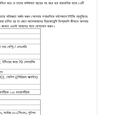
যা নিশ্চিত করে যে তাদের কর্মক্ষমতা বছরের পর বছর ধরে ধারাবাহিক থাকে।এটি
রযোগ্যতার অভিজ্ঞতা অর্জন করুন।আপনার পণ্যগুলিকে সর্বশেষতম টাইমিং প্রযুক্তির
ারা চালিত হয় তা জেনে আসেআমাদের ফ্রিকোয়েন্সি ডিস্কগুলি কীভাবে আপনার
র্কে আরও জানতে এখনই আমাদের সাথে যোগাযোগ করুন।
।
বা তার বেশি) / এসএমডি
ত; ইটিংয়ের জন্য 70 মেগাহার্টজ
হবে
পোলিশ ((সিরিয়াম অক্সাইড)
য়োপট্রিক ০১৫ ডায়োপট্রিক
ম২, সর্বোচ্চ ৩০০/সিএম২; সুইপড