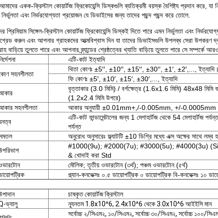
আমাদের একক-ক্রিস্টাল কোয়ার্টজ ফ্রিকোয়েন্সি ডিস্কগুলি ব্যতিক্রমী বয়স্ক বৈশিষ্ট্য প্রদান করে, 
াদী নির্ভুলতা এবং নির্ভরযোগ্যতা প্রয়োজন যে ডিভাইসের জন্য তাদের পছন্দ পছন্দ করে তোলে.
ের প্রিমিয়াম সিঙ্গেল-ক্রিস্টাল কোয়ার্টজ ফ্রিকোয়েন্সি ডিস্কই দিতে পারে এমন নির্ভুলতা এবং নির্ভ
্রেড করুন এবং আপনার গ্রাহকদের আত্মবিশ্বাস দিন যা তাদের ডিভাইসগুলি উপলব্ধ সেরা উপকরণ দ্ব
াহ বাড়িয়ে তুলতে পারে এবং আপনার ব্র্যান্ডের শ্রেষ্ঠত্বের খ্যাতি বাড়িয়ে তুলতে পারে সে সম্প
নির্দেশনা
এটি-কাট ইত্যাদি
থিতা কোণঃ ±5′′, ±10′′, ±15′′, ±30′′, ±1′, ±2′,..., ইত্যাদি
কোণ সহনশীলতা
ফি কোণঃ ±5′, ±10′, ±15′, ±30′,..., ইত্যাদি
বৃত্তাকার (3.0 মিমি) / বর্গক্ষেত্র (1.6x1.6 মিমি) 48x48 মিমি 
আকার
(1.2x2.4 মিমি উপরে)
আকার সহনশীলতা
আকার অনুযায়ী ±0.01mm+,/-0.005mm, +/-0.0005mm
এটি-কাট ফান্ডামেন্টালের জন্য 1 মেগাহার্টজ থেকে 54 মেগাহার্টজ পর্যন্
ঘনত্ব
পর্যন্ত
সমতল
অনুরোধ অনুসারেঃ ফ্ল্যাটটি ±10 ডিগ্রি মধ্যে এক্স অক্ষের সাথে লম্ব 
#1000(9u); #2000(7u); #3000(5u); #4000(3u) (SiC); 
উপরিভাগ
& খোদাই করা Std
ওভারটোন
মৌলিক; তৃতীয় ওভারটোন (৩র্থ); পঞ্চম ওভারটোন (৫র্থ)
ডায়োপট্রিক
প্ল্যান-কনভেক্সঃ ০.৫ ডায়োপট্রিক ০ ডায়োপট্রিক বি-কনভেক্সঃ ১০ ডা
উপাদান
চাষকৃত কোয়ার্টজ ক্রিস্টাল
Q-ভ্যালু
ন্যূনতম 1.8x10^6, 2.4x10^6 থেকে 3.0x10^6 আইইসি মান
সর্বোচ্চ ২/সিএম২, ১০/সিএম২, সর্বোচ্চ ৩০/সিএম২, সর্বোচ্চ ১০০/সিএ