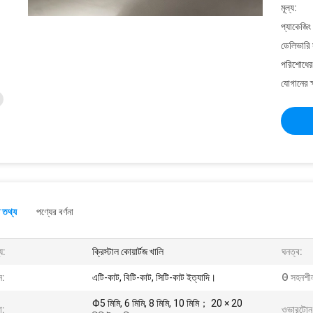
মূল্য:
প্যাকেজিং
ডেলিভারি 
পরিশোধের 
যোগানের ক
 তথ্য
পণ্যের বর্ণনা
য:
ক্রিস্টাল কোয়ার্টজ খালি
ঘনত্ব:
ণন:
এটি-কাট, বিটি-কাট, সিটি-কাট ইত্যাদি।
Θ সহনশী
Φ5 মিমি, 6 মিমি, 8 মিমি, 10 মিমি； 20 × 20
া:
ওভারটোন