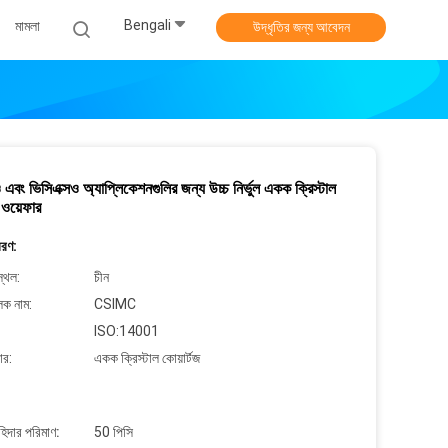
Bengali
মামলা
উদ্ধৃতির জন্য আবেদন
ও এবং ভিসিএক্সও অ্যাপ্লিকেশনগুলির জন্য উচ্চ নির্ভুল একক ক্রিস্টাল
জ ওয়েফার
বরণ:
্থল:
চীন
লক নাম:
CSIMC
ISO:14001
ার:
একক ক্রিস্টাল কোয়ার্টজ
াহিদার পরিমাণ:
50 পিসি