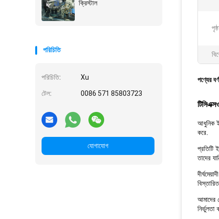
ক্রিস্টাল
পৃষ
পরিচিতি
বিশ
পরিচিতি:
Xu
পণ্যের বর্
টেল:
0086 571 85803723
টিসিএক্স
আধুনিক ইল
করে.
যোগাযোগ
প্রতিটি ই
তাদের যা
দীর্ঘমেয়
বিস্তারিত
আমাদের কো
নির্ভুলতা