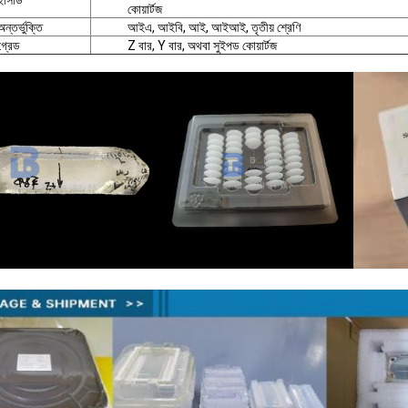
ইসিডি
কোয়ার্টজ
অন্তর্ভুক্তি
আইএ, আইবি, আই, আইআই, তৃতীয় শ্রেণি
গ্রেড
Z বার, Y বার, অথবা সুইপড কোয়ার্টজ