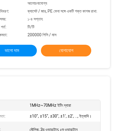
আলোচনাযোগ্য
 বিবরণ:
ক্যাসেট / জার, PE ফেনা সঙ্গে একটি শক্ত কাগজ রাখা.
সময়:
১-৪ সপ্তাহ
শর্ত:
টি/টি
্ষমতা:
200000 পিসি / মাস
ভালো দাম
যোগাযোগ
1MHz~70MHz ইটিং দ্বারা
লতা:
±10″, ±15″, ±30″, ±1′, ±2′, …, ইত্যাদি।
:
মৌলিক; 3য় ওভারটোন; ৫ম ওভারটোন