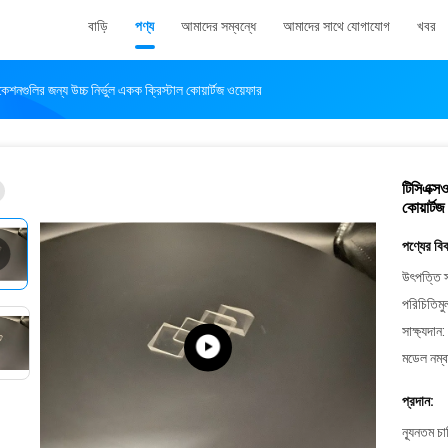
বাড়ি
পণ্য
আমাদের সম্বন্ধে
আমাদের সাথে যোগাযোগ
খবর
েশনগুলির জন্য উচ্চ নির্ভুল একক ক্রিস্টাল কোয়ার্টজ ওয়েফার
টিসিএক্স
কোয়ার্ট
পণ্যের বি
উৎপত্তি স
পরিচিতিমু
সাক্ষ্যদান:
মডেল নম্ব
প্রদান:
ন্যূনতম চ