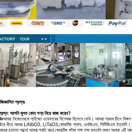
 জিজ্ঞাসিত প্রশ্নঃ
প্রশ্ন:
আপনি মূলত কোন পণ্য নিয়ে কাজ করেন?
উঃ
আমরা নিজেদেরকে পাইজো ওয়েফারের বিশেষজ্ঞ হিসেবে দেখি। আমরা প্রথম চীনে সিঙ্গল 
ধীরে ধীরে আমরা LiNbO3, LiTaO3,কোয়ার্টজ গ্লাস, এলজিএস, সিটিজিএস ইত্যাদি। বি
আমরা চূড়ান্ত পছন্দ! আমরা প্রতি বছর কোয়ার্টজ ফাঁকা লক্ষ লক্ষ রপ্তানি কারণ আমরা এটি 