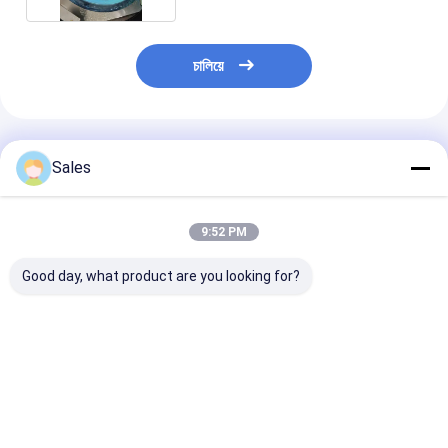
চালিয়ে
প্রস্তাবিত পণ্য
Sales
9:52 PM
Good day, what product are you looking for?
সেমিকন্ডাক্টর শিল্প এবং অপটিক্যাল
ক্ষার-মুক্ত গ্লাস ওয়েফার:
পাইজো ইলেকট্রিক ওয়
লেপগুলির জন্য ডিজাইন করা কম
নেক্সট-জেনারেশন ডিসপ্লে এবং
লিথিয়াম নিওবেট Li
তাপীয় সম্প্রসারণ এবং উচ্চ পৃষ্ঠের
উন্নত প্রযুক্তির জন্য আপনার
5mol শতাংশ MgO
সাথে টেকসই এবং নির্ভুল ফিউজড
ভিত্তি
ওয়েফার অ্যাকোস্টো 
সিলিকা ওয়েফার
ডিভাইস এবং SAW ফিল
ভালো দাম
ভালো দাম
ভালো দাম
ডিজাইন করা