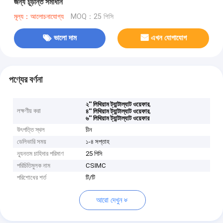
জন্য চূড়ান্ত সমাধান
মূল্য：আলোচনাযোগ্য
MOQ：25 পিসি
ভালো দাম
এখন যোগাযোগ
পণ্যের বর্ণনা
,
২'' লিথিয়াম ট্যান্টাল্যাট ওয়েফার
লক্ষণীয় করা
,
৪'' লিথিয়াম ট্যান্টাল্যাট ওয়েফার
৬'' লিথিয়াম ট্যান্টাল্যাট ওয়েফার
উৎপত্তি স্থল
চীন
ডেলিভারি সময়
১-৪ সপ্তাহ
ন্যূনতম চাহিদার পরিমাণ
25 পিসি
পরিচিতিমুলক নাম
CSIMC
পরিশোধের শর্ত
টি/টি
আরো দেখুন