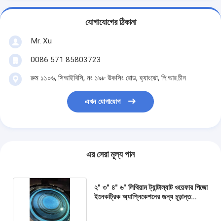
যোগাযোগের ঠিকানা
Mr. Xu
0086 571 85803723
রুম ১১০৬, সিআইবিসি, নং ১৯৮ উকসিং রোড, হ্যাংঝো, পি.আর.চীন
এখন যোগাযোগ
এর সেরা মূল্য পান
২" ৩" ৪" ৬" লিথিয়াম ট্যান্টাল্যাট ওয়েফার পিজো
ইলেকট্রিক অ্যাপ্লিকেশনের জন্য চূড়ান্ত
সমাধান