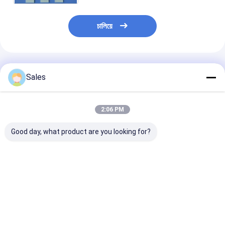
চালিয়ে
প্রস্তাবিত পণ্য
Sales
2:06 PM
Good day, what product are you looking for?
সেমিকন্ডাক্টর শিল্প এবং অপটিক্যাল
ক্ষার-মুক্ত গ্লাস ওয়েফার:
পাইজো ইলেকট্রিক ওয়
লেপগুলির জন্য ডিজাইন করা কম
নেক্সট-জেনারেশন ডিসপ্লে এবং
লিথিয়াম নিওবেট Li
তাপীয় সম্প্রসারণ এবং উচ্চ পৃষ্ঠের
উন্নত প্রযুক্তির জন্য আপনার
5mol শতাংশ MgO
সাথে টেকসই এবং নির্ভুল ফিউজড
ভিত্তি
ওয়েফার অ্যাকোস্টো 
সিলিকা ওয়েফার
ডিভাইস এবং SAW ফিল
ভালো দাম
ভালো দাম
ভালো দাম
ডিজাইন করা