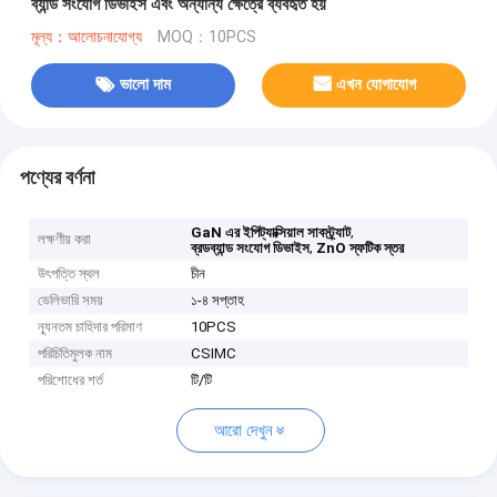
ব্যান্ড সংযোগ ডিভাইস এবং অন্যান্য ক্ষেত্রে ব্যবহৃত হয়
মূল্য：আলোচনাযোগ্য
MOQ：10PCS
ভালো দাম
এখন যোগাযোগ
পণ্যের বর্ণনা
,
GaN এর ইপিট্যাক্সিয়াল সাবস্ট্র্যাট
লক্ষণীয় করা
,
ব্রডব্যান্ড সংযোগ ডিভাইস
ZnO স্ফটিক স্তর
উৎপত্তি স্থল
চীন
ডেলিভারি সময়
১-৪ সপ্তাহ
ন্যূনতম চাহিদার পরিমাণ
10PCS
পরিচিতিমুলক নাম
CSIMC
পরিশোধের শর্ত
টি/টি
আরো দেখুন