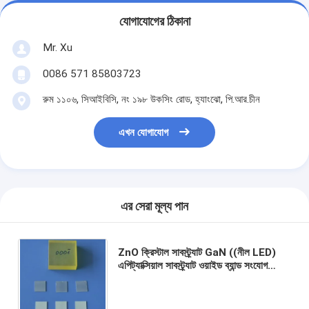
যোগাযোগের ঠিকানা
Mr. Xu
0086 571 85803723
রুম ১১০৬, সিআইবিসি, নং ১৯৮ উকসিং রোড, হ্যাংঝো, পি.আর.চীন
এখন যোগাযোগ
এর সেরা মূল্য পান
ZnO ক্রিস্টাল সাবস্ট্র্যাট GaN ((নীল LED)
এপিট্যাক্সিয়াল সাবস্ট্র্যাট ওয়াইড ব্যান্ড সংযোগ
ডিভাইস এবং অন্যান্য ক্ষেত্রে ব্যবহৃত হয়