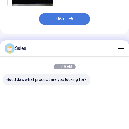
চালিয়ে
প্রস্তাবিত পণ্য
Sales
11:19 AM
Good day, what product are you looking for?
একক স্ফটিক কোয়ার্টজ ওয়েফার
SAW উপাদানগুলির জন্য ডাবল
চাপ সংবেদনের জন্য ক
আপনার সবচেয়ে চাহিদাপূর্ণ
সাইড পোলিশ সিঙ্গল ক্রিস্টাল
অন্তর্ভুক্তি ঘনত্ব স
অ্যাপ্লিকেশন জন্য চূড়ান্ত
কোয়ার্টজ ওয়েফার
ক্রিস্টাল কোয়ার্টজ রিং
উপাদান
ভালো দাম
ভালো দাম
ভালো দাম