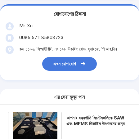
যোগাযোগের ঠিকানা
Mr. Xu
0086 571 85803723
রুম ১১০৬, সিআইবিসি, নং ১৯৮ উকসিং রোড, হ্যাংঝো, পি.আর.চীন
এখন যোগাযোগ
এর সেরা মূল্য পান
আপনার যন্ত্রপাতি সিস্টেমগুলিকে SAW
এবং MEMS ডিভাইস উৎপাদনের জন্য
সিঙ্গল ক্রিস্টাল কোয়ার্টজ ওয়েফার দিয়ে
অপ্টিমাইজ করুন