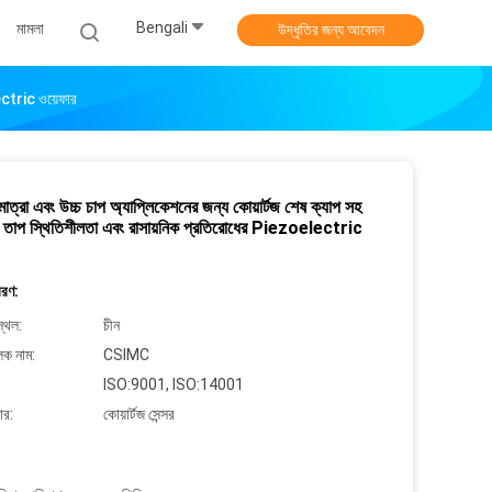
Bengali
মামলা
উদ্ধৃতির জন্য আবেদন
lectric ওয়েফার
মাত্রা এবং উচ্চ চাপ অ্যাপ্লিকেশনের জন্য কোয়ার্টজ শেষ ক্যাপ সহ
় তাপ স্থিতিশীলতা এবং রাসায়নিক প্রতিরোধের Piezoelectric
বরণ:
্থল:
চীন
লক নাম:
CSIMC
ISO:9001, ISO:14001
ার:
কোয়ার্টজ সেন্সর