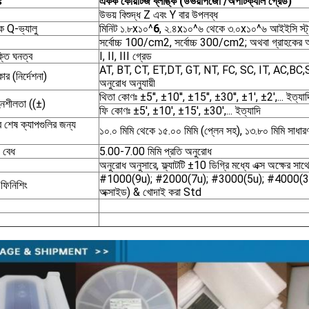
s
একক কোয়ার্টজ ব্লাঙ্ক (
উভয়
পিজো /
অপটিক্যাল গ্রেড
)
উভয় বিশুদ্ধ Z এবং Y বার উপলব্ধ
িক Q-ভ্যালু
মিনিট ১.৮x১০^
6
, ২.৪x১০^৬ থেকে ৩.০x১০^৬ আইইসি স্ট্যান
সর্বোচ্চ 100/cm2, সর্বোচ্চ 300/cm2; অথবা গ্রাহকের অন
ক্তি ঘনত্ব
I, II, III গ্রেড
AT, BT, CT, ET,DT, GT, NT, FC, SC, IT, AC,BC,S
কার (নির্দেশনা)
অনুরোধ অনুযায়ী
থিতা কোণঃ ±5′′, ±10′′, ±15′′, ±30′′, ±1′, ±2′,... ইত্যাদ
নশীলতা ((±)
ফি কোণঃ ±5′, ±10′, ±15′, ±30′,... ইত্যাদি
র শেষ ক্যাপগুলির জন্য
১০.০ মিমি থেকে ১৫.০০ মিমি (প্লেন সহ), ১৩.৮০ মিমি সাধা
/ বেধ
5.00-7.00 মিমি প্রতি অনুরোধ
অনুরোধ অনুসারে, ফ্ল্যাটটি ±10 ডিগ্রি মধ্যে এক্স অক্ষের সাথ
#1000(9u); #2000(7u); #3000(5u); #4000(3u) (
ফিনিশিং
অক্সাইড) & খোদাই করা Std