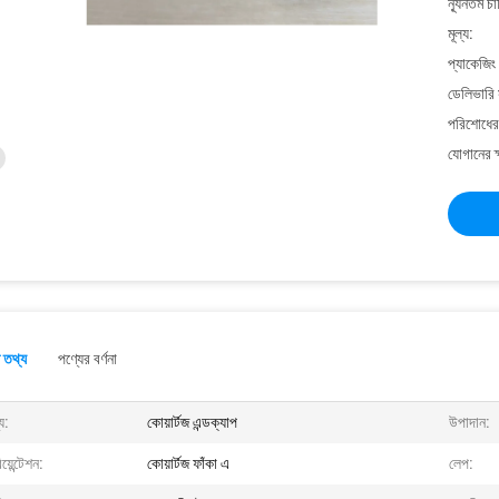
ন্যূনতম চ
মূল্য:
প্যাকেজিং
ডেলিভারি 
পরিশোধের 
যোগানের ক
 তথ্য
পণ্যের বর্ণনা
য:
কোয়ার্টজ এন্ডক্যাপ
উপাদান:
য়েন্টেশন:
কোয়ার্টজ ফাঁকা এ
লেপ: