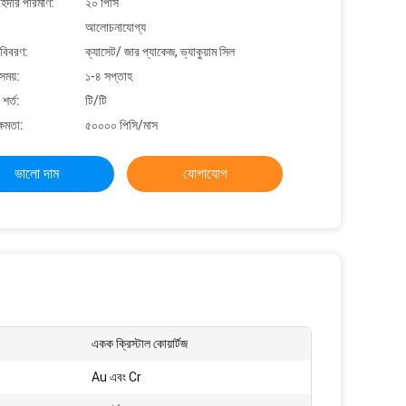
াহিদার পরিমাণ:
২০ পিসি
আলোচনাযোগ্য
 বিবরণ:
ক্যাসেট/ জার প্যাকেজ, ভ্যাকুয়াম সিল
সময়:
১-৪ সপ্তাহ
শর্ত:
টি/টি
্ষমতা:
৫০০০০ পিসি/মাস
ভালো দাম
যোগাযোগ
একক ক্রিস্টাল কোয়ার্টজ
Au এবং Cr