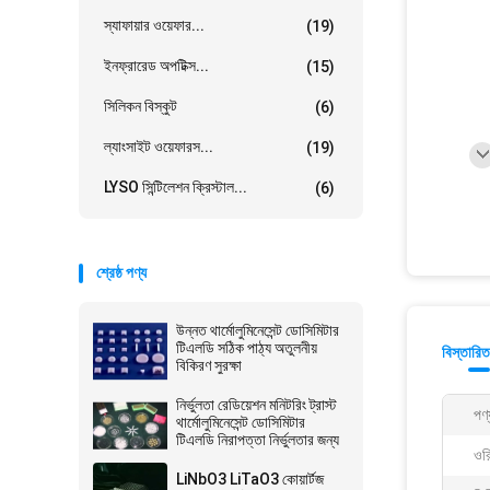
স্যাফায়ার ওয়েফার...
(19)
ইনফ্রারেড অপটিক্স...
(15)
সিলিকন বিস্কুট
(6)
ল্যাংসাইট ওয়েফারস...
(19)
LYSO সিন্টিলেশন ক্রিস্টাল...
(6)
শ্রেষ্ঠ পণ্য
উন্নত থার্মোলুমিনেসেন্ট ডোসিমিটার
টিএলডি সঠিক পাঠ্য অতুলনীয়
বিস্তারিত
বিকিরণ সুরক্ষা
নির্ভুলতা রেডিয়েশন মনিটরিং ট্রাস্ট
পণ্
থার্মোলুমিনেসেন্ট ডোসিমিটার
টিএলডি নিরাপত্তা নির্ভুলতার জন্য
ওরি
LiNbO3 LiTaO3 কোয়ার্টজ