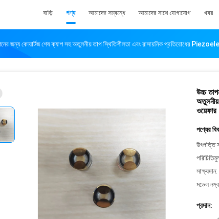
বাড়ি
পণ্য
আমাদের সম্বন্ধে
আমাদের সাথে যোগাযোগ
খবর
কেশনের জন্য কোয়ার্টজ শেষ ক্যাপ সহ অতুলনীয় তাপ স্থিতিশীলতা এবং রাসায়নিক প্রতিরোধের Piezoe
উচ্চ তাপ
অতুলনীয
ওয়েফার
পণ্যের বি
উৎপত্তি স
পরিচিতিমু
সাক্ষ্যদান:
মডেল নম্ব
প্রদান: