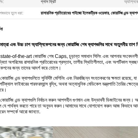
িং:
গ্লাস ফ্রিট
অ্যাপ্লিক
েষভাবে তুলে ধরা:
রাসায়নিক প্রতিরোধের পাইজো ইলেকট্রিক ওয়েফার
,
কোয়ার্টজ এন্ড ক্য
ণনা
মাত্রা এবং উচ্চ চাপ অ্যাপ্লিকেশনের জন্য কোয়ার্টজ শেষ ক্যাপগুলির সাথে অতুলনীয় তাপ 
state-of-the-art কোয়ার্টজ শেষ Caps, চূড়ান্ত সমাধান সিলিং এবং আপনার সংবেদনশীল 
ন্দ্বিতা অপরিমেয় রাসায়নিক প্রতিরোধের প্রস্তাব, তাপীয় স্থিতিশীলতা, এবং অপটিকাল স্বচ্
িকেশনের জন্য তাদের আদর্শ করে তোলে।
োয়ার্টজ এন্ড ক্যাপগুলিতে সুনির্দিষ্ট মেশিনিং এবং নিরবচ্ছিন্ন সংহতকরণের ক্ষমতা রয়েছে, য
ক্যাল ফাইবারের পারফরম্যান্স বৃদ্ধি, অথবা অত্যাধুনিক মেডিকেল যন্ত্রপাতি তৈরির ক্ষেত্রে
করে।
কোয়ার্টজ এন্ড ক্যাপগুলি নির্বাচন করুন আপসহীন গুণমান এবং উদ্ভাবনী ডিজাইনের জন্য। আ
 যে পার্থক্য করতে পারে তা অনুভব করুন।আমাদের সাথে যোগাযোগ করুন আজ কিভাবে আমাদে
রেন সম্পর্কে আরো জানতে.