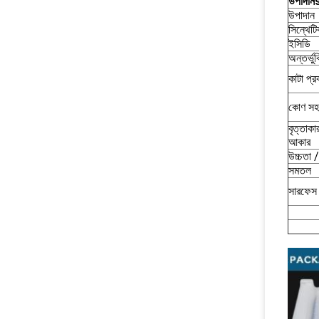
উপাদান
উপাদান
সিন্থেট
ইসিডি
অন্তর্ভু
কাটা প্র
কোণ সহ
বৃত্তাকা
আকার
উচ্চতা 
সমতল
সারফেস 