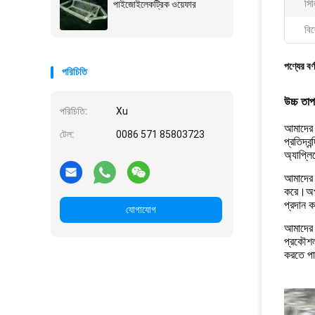
সিল
পাইজোইলেকট্রিক ওয়েফার
বিশ
পণ্যের বর্
পরিচিতি
উচ্চ তাপ
পরিচিতি:
Xu
আমাদের 
টেল:
0086 571 85803723
প্রতিদ্ব
অ্যাপ্ল
আমাদের ক
করে।অপটি
প্রদান 
যোগাযোগ
আমাদের 
প্রকৌশল
করতে পা