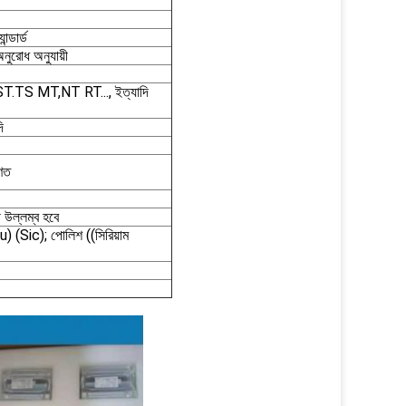
্ডার্ড
ুরোধ অনুযায়ী
T.TS MT,NT RT..., ইত্যাদি
ি
রণত
ে উল্লম্ব হবে
Sic); পোলিশ ((সিরিয়াম