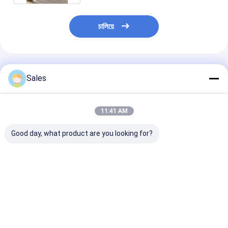
চালিয়ে
প্রস্তাবিত পণ্য
Sales
11:41 AM
Good day, what product are you looking for?
সেমিকন্ডাক্টর শিল্প এবং অপটিক্যাল
ক্ষার-মুক্ত গ্লাস ওয়েফার:
পাইজো ইলেকট্রিক ওয়
লেপগুলির জন্য ডিজাইন করা কম
নেক্সট-জেনারেশন ডিসপ্লে এবং
লিথিয়াম নিওবেট Li
তাপীয় সম্প্রসারণ এবং উচ্চ পৃষ্ঠের
উন্নত প্রযুক্তির জন্য আপনার
5mol শতাংশ MgO
সাথে টেকসই এবং নির্ভুল ফিউজড
ভিত্তি
ওয়েফার অ্যাকোস্টো 
সিলিকা ওয়েফার
ডিভাইস এবং SAW ফিল
ভালো দাম
ভালো দাম
ভালো দাম
ডিজাইন করা