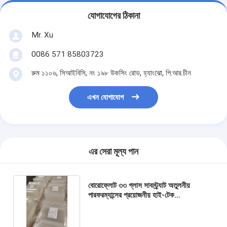
যোগাযোগের ঠিকানা
Mr. Xu
0086 571 85803723
রুম ১১০৬, সিআইবিসি, নং ১৯৮ উকসিং রোড, হ্যাংঝো, পি.আর.চীন
এখন যোগাযোগ
এর সেরা মূল্য পান
বোরোফ্লোট ৩৩ গ্লাস সাবস্ট্র্যাট অতুলনীয়
পারফরম্যান্সের প্রয়োজনীয় হাই-টেক
অ্যাপ্লিকেশনগুলির জন্য চূড়ান্ত সমাধান