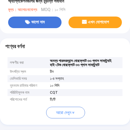
অ্যাপ্লিকেশনগুলির জন্য চূড়ান্ত সমাধান
মূল্য：আলোচনাযোগ্য
MOQ：১০ পিসি
ভালো দাম
এখন যোগাযোগ
পণ্যের বর্ণনা
,
অনন্য পারফরম্যান্স বোরফ্লোট ৩৩ গ্লাস সাবস্ট্র্যাট
লক্ষণীয় করা
হাই-টেক বোরফ্লোট ৩৩ গ্লাস সাবস্ট্র্যাট
উৎপত্তি স্থল
চীন
ডেলিভারি সময়
১-৪ সপ্তাহ
ন্যূনতম চাহিদার পরিমাণ
১০ পিসি
পরিচিতিমুলক নাম
CQT
পরিশোধের শর্ত
টি/টি
আরো দেখুন