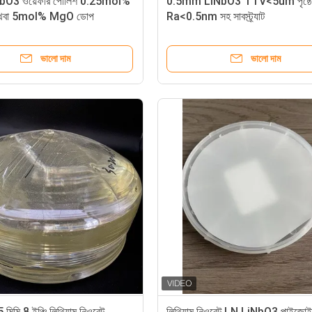
iNbO3 ওয়েফার পোলিশ 0.25mol%
0.5mm LiNbO3 TTV<5um পৃষ্ঠের 
অথবা 5mol% MgO ডোপ
Ra<0.5nm সহ সাবস্ট্র্যাট
অ্যাপ্লিকেশনের জন্য
ভালো দাম
ভালো দাম
 মিমি 8 ইঞ্চি লিথিয়াম নিওবেট
লিথিয়াম নিওবেট LN LiNbO3 পাইজোই