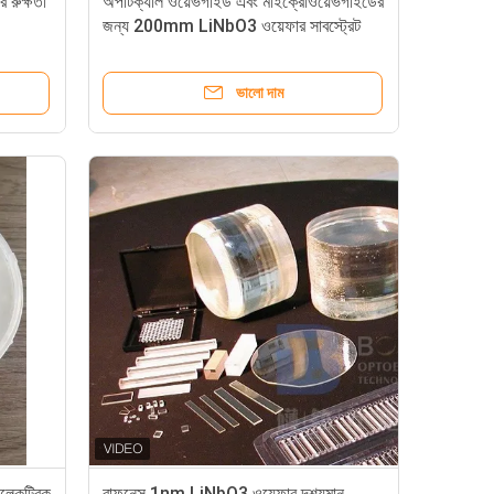
রুক্ষতা
অপটিক্যাল ওয়েভগাইড এবং মাইক্রোওয়েভগাইডের
জন্য 200mm LiNbO3 ওয়েফার সাবস্ট্রেট
ভালো দাম
লেকট্রিক
রাফনেস 1nm LiNbO3 ওয়েফার দৃশ্যমান