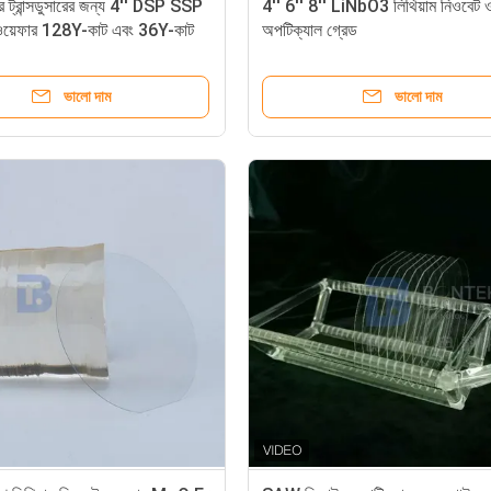
র ট্রান্সডুসারের জন্য 4'' DSP SSP
4'' 6'' 8'' LiNbO3 লিথিয়াম নিওবেট ও
়েফার 128Y-কাট এবং 36Y-কাট
অপটিক্যাল গ্রেড
ভালো দাম
ভালো দাম