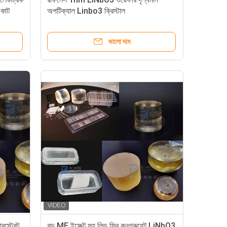
কাট
অপটিক্যাল Linbo3 ক্রিস্টাল
ভালো দাম
্ট্রেট
বড় ME ইফেক্ট সহ লিড ফ্রি কনগ্রুয়েন্ট LiNbO3