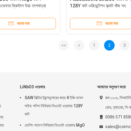
়েফার ক্রিস্টাল উচ্চ তাপমাত্রা
128Y কাট ওরিয়েন্টেশন ফ্ল্যাট খাঁজ সহ
ভালো দাম
ভালো দাম
<<
<
1
2
3
LiNbO3 ওয়েফার
আমাদের অনুসরণ করো
SAW ফিল্টার ট্রান্সডুসারের জন্য 4 ইঞ্চি ডাবল
রুম ১১০৬, সিআইবি
হ
সাইড পলিশ লিথিয়াম নিওবেট ওয়েফার 128Y
রোড, হ্যাংঝো, পি.
কাট
্য
0086 571 85
ফার
ডোপিং শতাংশ লিথিয়াম নিওবেট ওয়েফার MgO
sales@csimc