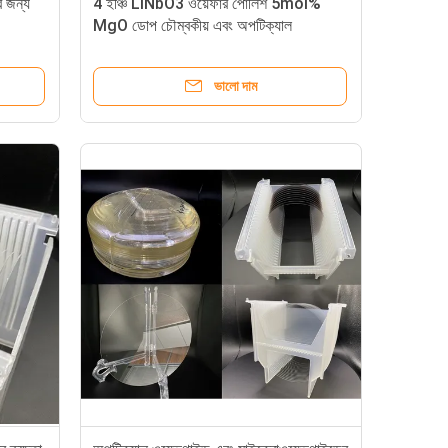
 জন্য
4 ইঞ্চি LiNbO3 ওয়েফার পোলিশ 5mol%
MgO ডোপ চৌম্বকীয় এবং অপটিক্যাল
অ্যাপ্লিকেশন জন্য
ভালো দাম