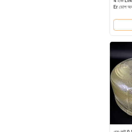
4 ইঞ্চি L
Er ডোপ 
অপটিক্যাল 
এক্স-কাট 0.5