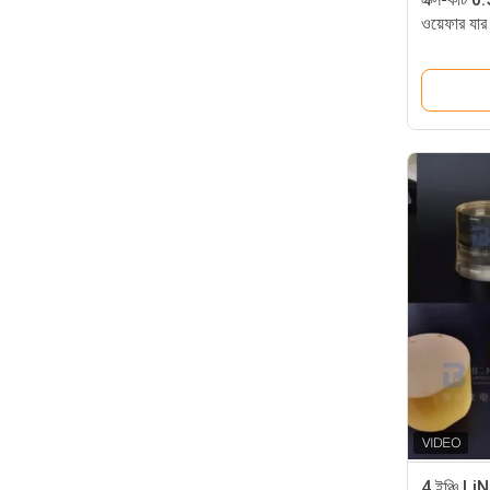
ওয়েফার যার
4 ইঞ্চি L