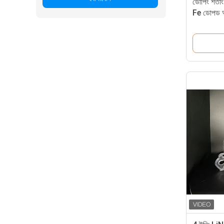
ডোপিং শতাং
Fe ডোপড অ