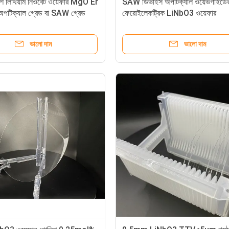
শ লিথিয়াম নিওবেট ওয়েফার MgO Er
SAW ডিভাইস অপটিক্যাল ওয়েভগাইডের
পটিক্যাল গ্রেড বা SAW গ্রেড
ফেরোইলেকট্রিক LiNbO3 ওয়েফার
ভালো দাম
ভালো দাম