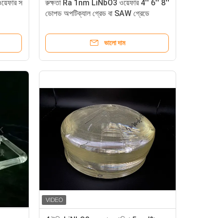
য়েফার স
রুক্ষতা Ra 1nm LiNbO3 ওয়েফার 4'' 6'' 8''
ডোপড অপটিক্যাল গ্রেড বা SAW গ্রেডে
ভালো দাম