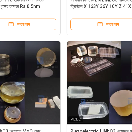
 পৃষ্ঠের রুক্ষতা Ra 0.5nm
ক্রিস্টাল X 163Y 36Y 10Y Z 41X 
ভালো দাম
ভালো দাম
iNbO3 ওয়েফার MgO ডোপ
Piezoelectric LiNbO3 ওয়েফার সাবস