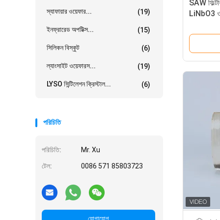
SAW ফিল্টা
স্যাফায়ার ওয়েফার...
(19)
LiNbO3 ওয
ইনফ্রারেড অপটিক্স...
(15)
সিলিকন বিস্কুট
(6)
ল্যাংসাইট ওয়েফারস...
(19)
LYSO সিন্টিলেশন ক্রিস্টাল...
(6)
পরিচিতি
পরিচিতি:
Mr. Xu
টেল:
0086 571 85803723
যোগাযোগ