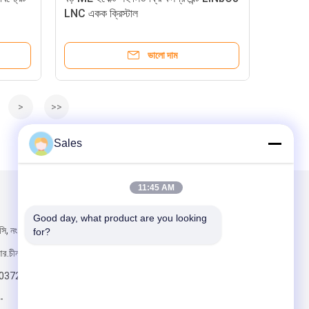
LNC একক ক্রিস্টাল
ভালো দাম
>
>>
Sales
11:45 AM
আমাদের মেইল ​​করুন
Good day, what product are you looking 
সি, নং ১৯৮ উকসিং
for?
আর.চীন
803723
-