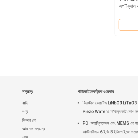
অপটিক্যাল ওয
প্রতিরোধ
সম্বন্ধে
পাইজোইলেকট্রিক ওয়েফার
বাড়ি
ক্রিস্টাল কোয়ার্টজ LiNbO3 LiTaO3
পণ্য
Piezo Wafers বিভিন্ন কাট কোণ স
ভিআর শো
POI অ্যাপ্লিকেশন এবং MEMS এর জন
আমাদের সম্বন্ধে
কাস্টমাইজড 6 ইঞ্চি 8 ইঞ্চি পাইজো ওয়ে
খবর