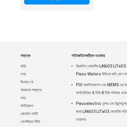
সম্বন্ধে
পাইজোইলেকট্রিক ওয়েফার
বাড়ি
ক্রিস্টাল কোয়ার্টজ LiNbO3 LiTaO3
পণ্য
Piezo Wafers বিভিন্ন কাট কোণ স
ভিআর শো
POI অ্যাপ্লিকেশন এবং MEMS এর জন
আমাদের সম্বন্ধে
কাস্টমাইজড 6 ইঞ্চি 8 ইঞ্চি পাইজো ওয়ে
খবর
Piezoelectric সেন্সর এবং ট্রান্সডুসা
সাইটম্যাপ
জন্য LiNbO3 LiTaO3 কোয়ার্টজ পা
মোবাইল সাইট
ওয়েফার
গোপনীয়তা নীতি