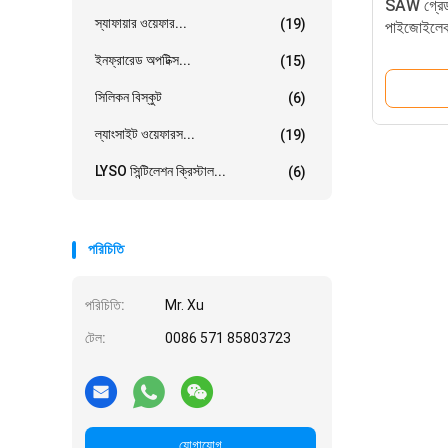
SAW গ্রেড
স্যাফায়ার ওয়েফার...
(19)
পাইজোইলেকট্
ওয়েফার
ইনফ্রারেড অপটিক্স...
(15)
সিলিকন বিস্কুট
(6)
ল্যাংসাইট ওয়েফারস...
(19)
LYSO সিন্টিলেশন ক্রিস্টাল...
(6)
পরিচিতি
পরিচিতি:
Mr. Xu
টেল:
0086 571 85803723
যোগাযোগ