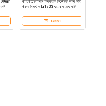
য 100um
পাইরোইলেকট্রিক ইনফ্রারেড ডিটেক্টরের জন্য অতি
 কাট
পাতলা ক্রিস্টাল LiTaO3 ওয়েফার জেড কাট
ভালো দাম