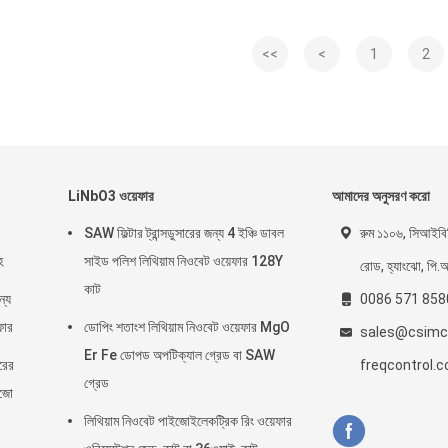
<<
<
1
2
LiNbO3 ওয়েফার
আমাদের অনুসরণ করো
SAW ফিল্টার ট্রান্সডুসারের জন্য 4 ইঞ্চি ডাবল
রুম ১১০৬, সিআইবি
হ
সাইড পলিশ লিথিয়াম নিওবেট ওয়েফার 128Y
রোড, হ্যাংঝো, পি.
কাট
্য
0086 571 85
ফার
ডোপিং শতাংশ লিথিয়াম নিওবেট ওয়েফার MgO
sales@csimc
Er Fe ডোপড অপটিক্যাল গ্রেড বা SAW
রের
freqcontrol.
গ্রেড
ইজো
লিথিয়াম নিওবেট পাইজোইলেকট্রিক রিং ওয়েফার