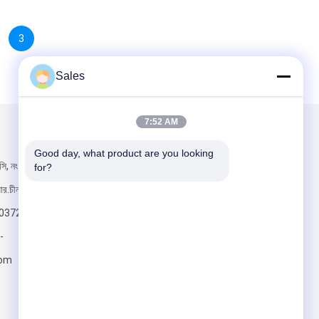
3
Sales
7:52 AM
আমাদের মেইল ​​করুন
Good day, what product are you looking 
সি, নং ১৯৮ উকসিং
for?
আর.চীন
803723
-
com
পাঠান