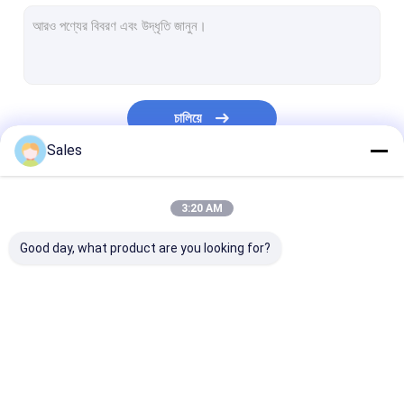
একক ক্রিস্টাল কোয়ার্টজ ওয়েফার
ফিউজড সিলিকা ওয়েফার
লিথিয়াম নিওবেট ওয়েফার
চালিয়ে
লিথিয়াম ট্যানটালেট ওয়েফার
Sales
স্যাফায়ার ওয়েফার
আমাদের বিভাগসমূহ
3:20 AM
ইনফ্রারেড অপটিক্স
Good day, what product are you looking for?
সিলিকন বিস্কুট
ল্যাংসাইট ওয়েফারস
LYSO সিন্টিলেশন ক্রিস্টাল
পাইজোইলেকট্রিক ওয়েফার
LiNbO3 ওয়েফার
LiTaO3 ওয়েফার