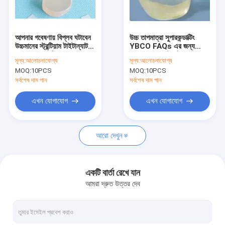
কারখানা পরিদর্শন
গুণমান নিয়ন্ত্রণ
আপনার গবেষণায় বিপ্লব ঘটাবেন
উচ্চ তাপমাত্রা সুপারকন্ডাক্টিং
উচ্চমানের স্ট্রন্টিয়াম টাইটান্যাট
YBCO FAQs এর জন্য
আমাদের সাথে যোগাযোগ
SrTiO3 স্ফটিকের সাহায্যে
LaSrAlO4 ক্রিস্টাল পাইজো
মূল্য:
আলোচনাযোগ্য
মূল্য:
আলোচনাযোগ্য
অপরাজেয় বিশুদ্ধতা স্থিতিশীলতা
ইলেকট্রিক ওয়েফার
MOQ:
10PCS
MOQ:
10PCS
এবং পুনরুত্পাদনযোগ্যতা
খবর
সর্বশেষ দাম পান
সর্বশেষ দাম পান
মামলা
এখন যোগাযোগ
এখন যোগাযোগ
একটি উদ্ধৃতি অনুরোধ করুন
আরো দেখুন
পাইজোইলেকট্রিক ওয়েফার
একটি বার্তা রেখে যান
আমরা দ্রুত উত্তর দেব
LiNbO3 ওয়েফার
LiTaO3 ওয়েফার