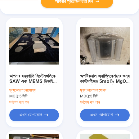
আপনার প্রয়োজনীয়তা দিন
আপনার যন্ত্রপাতি সিস্টেমগুলিকে
অপটিক্যাল অ্যাপ্লিকেশনের জন্য
SAW এবং MEMS ডিভাইস
কাস্টমাইজড 5mol% MgO
উৎপাদনের জন্য সিঙ্গল ক্রিস্টাল
ডোপড লিথিয়াম নিওবেট ওয়েফার
মূল্য:
আলোচনাযোগ্য
মূল্য:
আলোচনাযোগ্য
কোয়ার্টজ ওয়েফার দিয়ে
MOQ:
5 পিসি
MOQ:
5 পিসি
অপ্টিমাইজ করুন
সর্বশেষ দাম পান
সর্বশেষ দাম পান
এখন যোগাযোগ
এখন যোগাযোগ