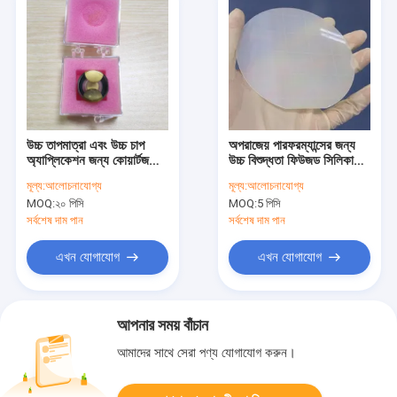
উচ্চ তাপমাত্রা এবং উচ্চ চাপ
অপরাজেয় পারফরম্যান্সের জন্য
অ্যাপ্লিকেশন জন্য কোয়ার্টজ
উচ্চ বিশুদ্ধতা ফিউজড সিলিকা
শেষ ক্যাপ
ওয়েফার 2'' 3' 4' 6' 8'
মূল্য:
আলোচনাযোগ্য
মূল্য:
আলোচনাযোগ্য
ওয়েফার-গ্রেড অপটিক্যাল এবং
MOQ:
২০ পিসি
MOQ:
5 পিসি
মাইক্রো ইলেকট্রনিক ডিজাইন
সর্বশেষ দাম পান
সর্বশেষ দাম পান
এখন যোগাযোগ
এখন যোগাযোগ
আপনার সময় বাঁচান
আমাদের সাথে সেরা পণ্য যোগাযোগ করুন।