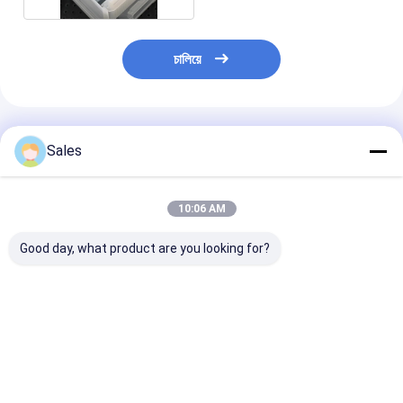
চালিয়ে
প্রস্তাবিত পণ্য
Sales
10:06 AM
Good day, what product are you looking for?
২.৩.৪.৬.৮.৮.৮.২.২.২.৮.৮.৮.৮.৮.৮.৮.৮।
সেমিকন্ডাক্টর উত্পাদন জন্য উচ্চ
অপরাজেয় পারফরম্যান্স
পারফরম্যান্স ফিউজড সিলিকা
উচ্চ বিশুদ্ধতা ফিউজড 
ওয়েফার
ওয়েফার 2'' 3' 4' 6'
ওয়েফার-গ্রেড অপটিক
মাইক্রো ইলেকট্রনিক 
ভালো দাম
ভালো দাম
ভালো দাম