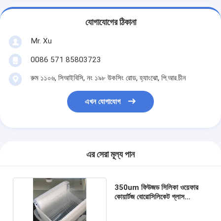
যোগাযোগের ঠিকানা
Mr. Xu
0086 571 85803723
রুম ১১০৬, সিআইবিসি, নং ১৯৮ উকসিং রোড, হ্যাংঝো, পি.আর.চীন
এখন যোগাযোগ
এর সেরা মূল্য পান
350um ফিউজড সিলিকা ওয়েফার
কোয়ার্টজ বোরোসিলিকেট গ্লাস
ক্যারিয়ার ওয়েফার