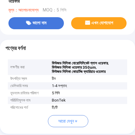
ওয়েফার
মূল্য：আলোচনাযোগ্য
MOQ：5 পিসি
ভালো দাম
এখন যোগাযোগ
পণ্যের বর্ণনা
,
ফিউজড সিলিকা বোরোসিলিকেট গ্লাস ওয়েফার
লক্ষণীয় করা
,
ফিউজড সিলিকা ওয়েফার 350um
ফিউজড সিলিকা কোয়ার্টজ ক্যারিয়ার ওয়েফার
উৎপত্তি স্থল
চীন
ডেলিভারি সময়
1-4 সপ্তাহ
ন্যূনতম চাহিদার পরিমাণ
5 পিসি
পরিচিতিমুলক নাম
BonTek
পরিশোধের শর্ত
টি/টি
আরো দেখুন