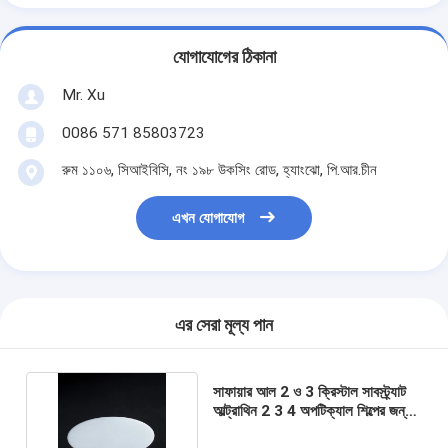
যোগাযোগের ঠিকানা
Mr. Xu
0086 571 85803723
রুম ১১০৬, সিআইবিসি, নং ১৯৮ উকসিং রোড, হ্যাংঝো, পি.আর.চীন
এখন যোগাযোগ
এর সেরা মূল্য পান
সাফায়ার আল 2 ও 3 ক্রিস্টাল সাবস্ট্র্যাট
আল্ট্রাথিন 2 3 4 অপটিক্যাল শিল্পের জন্য
ডাবল সাইড পোলিশ