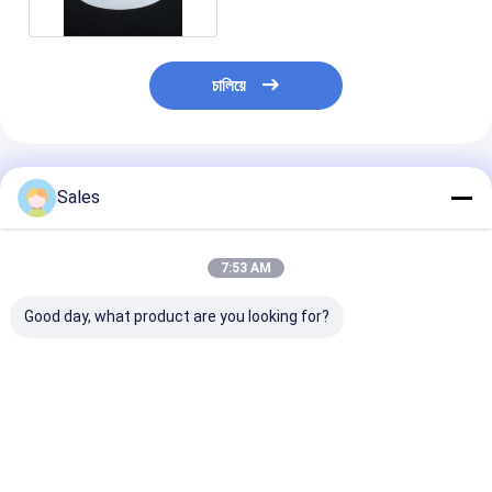
চালিয়ে
প্রস্তাবিত পণ্য
Sales
7:53 AM
Good day, what product are you looking for?
আপনার ডিজিটাল ডিভাইসগুলিকে
LED এবং ব্লু লেজারের জন্য
২" ৩" ৪" ৬" সাফায়ার
আপগ্রেড করুন সাফায়ার
উচ্চ তাপমাত্রা ইনফ্রারেড
আল২ও৩ ক্রিস্টাল সাবস্ট
ওয়েফারের সাথে
উইন্ডো সাফায়ার ওয়েফার
ডাবল সাইড পলিশড ফ
Al2O3 সাবস্ট্র্যাট
অপটিক্যাল
ভালো দাম
ভালো দাম
ভালো দাম