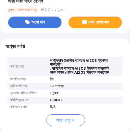
জন্য ডাবল সাইড পোলিশ
মূল্য：আলোচনাযোগ্য
MOQ：৫ টুকরা
ভালো দাম
এখন যোগাযোগ
পণ্যের বর্ণনা
অপটিক্যাল ইন্ডাস্ট্রি সাফায়ার Al2O3 ক্রিস্টাল
সাবস্ট্র্যাট
লক্ষণীয় করা
,
,
আল্ট্রাথিন সাফায়ার Al2O3 ক্রিস্টাল সাবস্ট্র্যাট
ডাবল সাইড পোলিশ Al2O3 ক্রিস্টাল সাবস্ট্র্যাট
উৎপত্তি স্থল
চীন
ডেলিভারি সময়
১-৪ সপ্তাহ
ন্যূনতম চাহিদার পরিমাণ
৫ টুকরা
পরিচিতিমুলক নাম
CSIMC
পরিশোধের শর্ত
টি/টি
আরো দেখুন