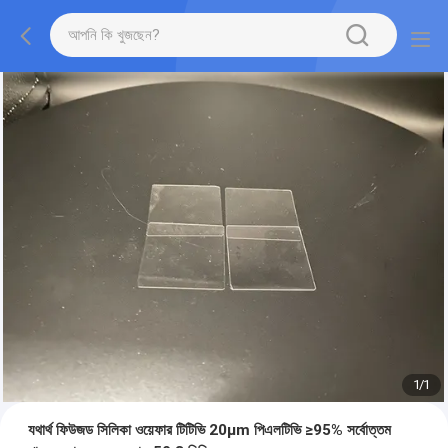
1
/
1
যথার্থ ফিউজড সিলিকা ওয়েফার টিটিভি 20μm পিএলটিভি ≥95% সর্বোত্তম