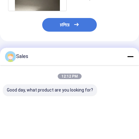
চালিয়ে
প্রস্তাবিত পণ্য
Sales
12:12 PM
Good day, what product are you looking for?
২.৩.৪.৬.৮.৮.৮.২.২.২.৮.৮.৮.৮.৮.৮.৮.৮।
সেমিকন্ডাক্টর উত্পাদন জন্য উচ্চ
অপরাজেয় পারফরম্যান্স
পারফরম্যান্স ফিউজড সিলিকা
উচ্চ বিশুদ্ধতা ফিউজড 
ওয়েফার
ওয়েফার 2'' 3' 4' 6'
ওয়েফার-গ্রেড অপটিক
মাইক্রো ইলেকট্রনিক 
ভালো দাম
ভালো দাম
ভালো দাম